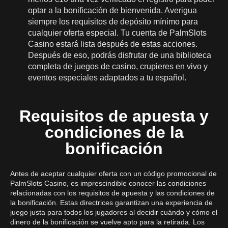
optar a la bonificación de bienvenida. Averigua
siempre los requisitos de depósito mínimo para
cualquier oferta especial. Tu cuenta de PalmSlots
Casino estará lista después de estas acciones.
Después de eso, podrás disfrutar de una biblioteca
completa de juegos de casino, crupieres en vivo y
eventos especiales adaptados a tu español.
Requisitos de apuesta y
condiciones de la
bonificación
Antes de aceptar cualquier oferta con un código promocional de
PalmSlots Casino, es imprescindible conocer las condiciones
relacionadas con los requisitos de apuesta y las condiciones de
la bonificación. Estas directrices garantizan una experiencia de
juego justa para todos los jugadores al decidir cuándo y cómo el
dinero de la bonificación se vuelve apto para la retirada. Los