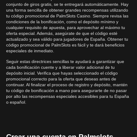
conjunto de giros gratis, se te entregará automáticamente. Hay
una forma sencilla de obtener grandes recompensas utilizando
tu código promocional de PalmSlots Casino. Siempre revisa las
condiciones de la bonificación, como el depósito mínimo y
cualquier requisito de apuesta, para aprovechar al máximo tu
oferta especial. Además, asegúrate de que el código esté
actualizado y sea válido para jugadores de España. Obtener tu
código promocional de PalmSlots es fácil y te dará beneficios
especiales de inmediato.
Seguir estas directrices sencillas te ayudará a garantizar que
cada bonificación cuente y a liberar valor adicional de tu
depósito inicial. Verifica que hayas seleccionado el código
promocional correcto para la oferta que deseas antes de
continuar. Al finalizar el proceso de registro y depósito, mantén
tu código de bonificación a mano para asegurarte de no pasar
por alto las recompensas especiales accesibles para tu España
o español.
Crear una cuenta en Palmslots