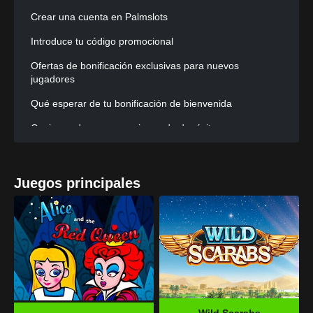
Crear una cuenta en Palmslots
Introduce tu código promocional
Ofertas de bonificación exclusivas para nuevos
jugadores
Qué esperar de tu bonificación de bienvenida
Opciones de pago y opciones de depósito
Opciones de pago en Palmslots Casino
Límites de pago y retiros rápidos
Juegos principales
Proceso de registro paso a paso
Requisitos de apuesta y condiciones de la bonificación
Promociones continuas para jugadores existentes