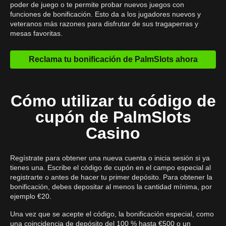
poder de juego o te permite probar nuevos juegos con
funciones de bonificación. Esto da a los jugadores nuevos y
veteranos más razones para disfrutar de sus tragaperras y
mesas favoritas.
Reclama tu bonificación de PalmSlots ahora
Cómo utilizar tu código de
cupón de PalmSlots
Casino
Regístrate para obtener una nueva cuenta o inicia sesión si ya
tienes una. Escribe el código de cupón en el campo especial al
registrarte o antes de hacer tu primer depósito. Para obtener la
bonificación, debes depositar al menos la cantidad mínima, por
ejemplo €20.
Una vez que se acepte el código, la bonificación especial, como
una coincidencia de depósito del 100 % hasta €500 o un