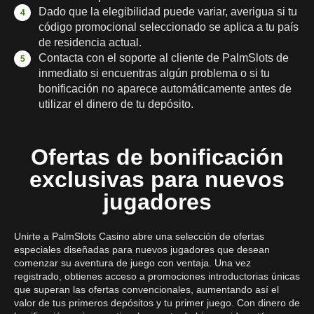
Dado que la elegibilidad puede variar, averigua si tu
código promocional seleccionado se aplica a tu país
de residencia actual.
Contacta con el soporte al cliente de PalmSlots de
inmediato si encuentras algún problema o si tu
bonificación no aparece automáticamente antes de
utilizar el dinero de tu depósito.
Ofertas de bonificación
exclusivas para nuevos
jugadores
Unirte a PalmSlots Casino abre una selección de ofertas
especiales diseñadas para nuevos jugadores que desean
comenzar su aventura de juego con ventaja. Una vez
registrado, obtienes acceso a promociones introductorias únicas
que superan las ofertas convencionales, aumentando así el
valor de tus primeros depósitos y tu primer juego. Con dinero de