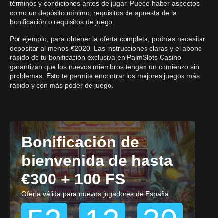
términos y condiciones antes de jugar. Puede haber aspectos
como un depósito mínimo, requisitos de apuesta de la
bonificación o requisitos de juego.
Por ejemplo, para obtener la oferta completa, podrías necesitar
depositar al menos €2020. Las instrucciones claras y el abono
rápido de tu bonificación exclusiva en PalmSlots Casino
garantizan que los nuevos miembros tengan un comienzo sin
problemas. Esto te permite encontrar los mejores juegos más
rápido y con más poder de juego.
Bonificación de
bienvenida de hasta
€300 + 100 FS
Oferta válida para nuevos jugadores de España