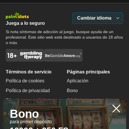
Cambiar idioma
Juega a lo seguro
Si nota síntomas de adicción al juego, busque ayuda de un
profesional. Este sitio web está destinado a usuarios de 18 años
o más.
Términos de servicio
Páginas principales
Política de cookies
Aplicación
Política de privacidad
Bono
Términos y condiciones
Código promocional
Bono
Juego responsable
Bono sin depósito
para primer depósito
Contactos