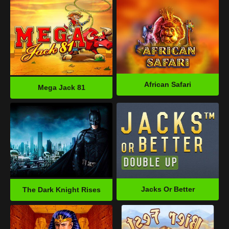
African Safari
Mega Jack 81
Jacks Or Better
The Dark Knight Rises