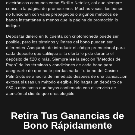
electrónicos comunes como Skrill o Neteller, así que siempre
consulta la página de promociones. Muchas veces, los bonos
no funcionan con vales prepagados o algunos métodos de
banca instantánea a menos que la página de promoción lo
indique.
Depositar dinero en tu cuenta con criptomoneda puede ser
posible, pero los términos y límites del bono pueden ser
diferentes. Asegúrate de introducir el código promocional para
cada depósito que califique si la oferta lo pide durante el
depósito de €20 o más. Siempre lee la sección "Métodos de
Pago" de los términos y condiciones de cada bono para
asegurarte de que no te pierdas nada. Tu bono del Casino
PalmSlots se añadirá de inmediato después de una transacción
exitosa si usas un método elegible. No hagas un depósito de
€50 o más hasta que hayas confirmado con el servicio de
atención al cliente que eres elegible.
Retira Tus Ganancias de
Bono Rápidamente