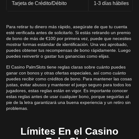
Tarjeta de Crédito/Débito
1-3 días hábiles
Para retirar tu dinero más rápido, asegúrate de que tu cuenta
esté verificada antes de solicitarlo. Si estás retirando un premio
de bono de más de €100 por primera vez, puede que necesites
mostrar formas estándar de identificación. Una vez aprobado,
puedes obtener tus recompensas de bono rápidamente. Luego
puedes reinvertir o gastar tus ganancias como elijas.
El Casino PalmSlots tiene reglas claras sobre cuánto puedes
ganar con bonos y otras ofertas especiales, así como cuánto
puedes recibir como créditos de bono. Para mantener las cosas
justas, evitar abusos y mantener el juego seguro para todos los
jugadores, estas reglas están en vigor. Es importante conocer
estas reglas antes de usar cualquier bono, porque seguirlas al
pie de la letra garantizará una buena experiencia y un retiro sin
problemas.
Límites En el Casino