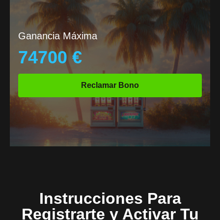
Ganancia Máxima
74700 €
Reclamar Bono
Instrucciones Para
Registrarte y Activar Tu