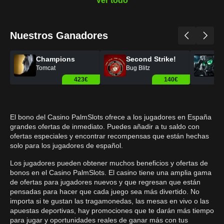
Ver todo
Nuestros Ganadores
Champions
Second Strike!
Eg
Tomcat
Bug Blitz
To
423€
140€
El bono del Casino PalmSlots ofrece a los jugadores en España
grandes ofertas de inmediato. Puedes añadir a tu saldo con
ofertas especiales y encontrar recompensas que están hechas
solo para los jugadores de español.
Los jugadores pueden obtener muchos beneficios y ofertas de
bonos en el Casino PalmSlots. El casino tiene una amplia gama
de ofertas para jugadores nuevos y que regresan que están
pensadas para hacer que cada juego sea más divertido. No
importa si te gustan las tragamonedas, las mesas en vivo o las
apuestas deportivas, hay promociones que te darán más tiempo
para jugar y oportunidades reales de ganar más con tus