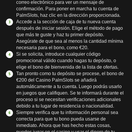
correo electrónico para ver un mensaje de
confirmación. Para poner en marcha tu cuenta de
PalmSlots, haz clic en la dirección proporcionada.
Accede a la sección de caja de tu nueva cuenta
después de iniciar sesión. Elige el método de pago
que más te guste y haz tu primer depósito.
Asegúrate de que sea al menos la cantidad mínima
necesaria para el bono, como €20.
Si se solicita, introduce cualquier código
promocional válido cuando hagas tu depósito, o
elige el bono de bienvenida de la lista de ofertas.
Tan pronto como tu depósito se procese, el bono de
€200 del Casino PalmSlots se añadirá
automáticamente a tu cuenta. Luego podrás usarlo
en juegos que califiquen. Se te informará durante el
proceso si se necesitan verificaciones adicionales
debido a tu lugar de residencia o nacionalidad.
Siempre verifica que tu información personal sea
correcta para que tu bono pueda usarse de
inmediato. Ahora que has hecho estas cosas,
puedes jugar en el casino y usar el dinero de tu