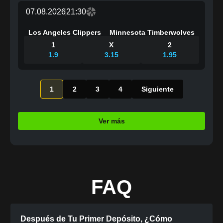
07.08.2026
21:30
Los Angeles Clippers
Minnesota Timberwolves
1
X
2
1.9
3.15
1.95
1
2
3
4
Siguiente
Ver más
FAQ
Después de Tu Primer Depósito, ¿Cómo