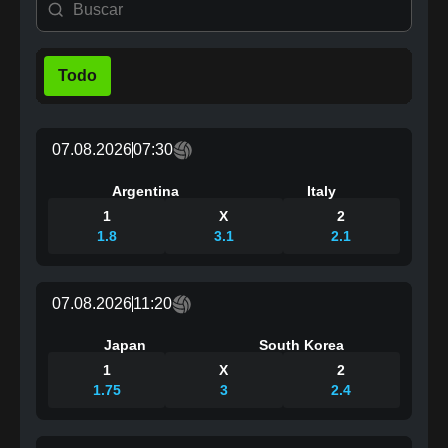
Todo
07.08.2026
07:30
Argentina
Italy
1
X
2
1.8
3.1
2.1
07.08.2026
11:20
Japan
South Korea
1
X
2
1.75
3
2.4