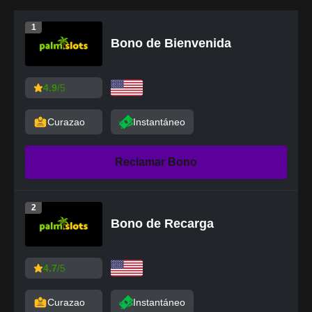
1
Bono de Bienvenida
4.9
/5
Curazao
Instantáneo
Reclamar Bono
2
Bono de Recarga
4.7
/5
Curazao
Instantáneo