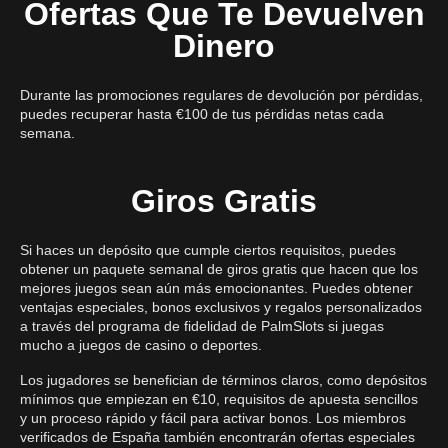
Ofertas Que Te Devuelven
Dinero
Durante las promociones regulares de devolución por pérdidas,
puedes recuperar hasta €100 de tus pérdidas netas cada
semana.
Giros Gratis
Si haces un depósito que cumple ciertos requisitos, puedes
obtener un paquete semanal de giros gratis que hacen que los
mejores juegos sean aún más emocionantes. Puedes obtener
ventajas especiales, bonos exclusivos y regalos personalizados
a través del programa de fidelidad de PalmSlots si juegas
mucho a juegos de casino o deportes.
Los jugadores se benefician de términos claros, como depósitos
mínimos que empiezan en €10, requisitos de apuesta sencillos
y un proceso rápido y fácil para activar bonos. Los miembros
verificados de España también encontrarán ofertas especiales