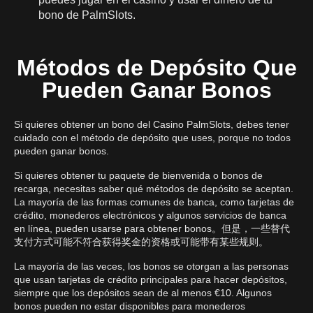
bono de PalmSlots.
Métodos de Depósito Que
Pueden Ganar Bonos
Si quieres obtener un bono del Casino PalmSlots, debes tener
cuidado con el método de depósito que uses, porque no todos
pueden ganar bonos.
Si quieres obtener tu paquete de bienvenida o bonos de
recarga, necesitas saber qué métodos de depósito se aceptan.
La mayoría de las formas comunes de banca, como tarjetas de
crédito, monederos electrónicos y algunos servicios de banca
en línea, pueden usarse para obtener bonos。但是，一些替代
支付方式可能不符合获得奖金的资格或可能带有某些规则。
La mayoría de las veces, los bonos se otorgan a las personas
que usan tarjetas de crédito principales para hacer depósitos,
siempre que los depósitos sean de al menos €10. Algunos
bonos pueden no estar disponibles para monederos