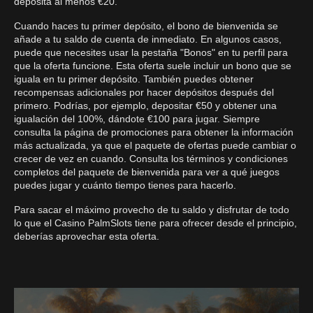
deposita al menos €20.
Cuando haces tu primer depósito, el bono de bienvenida se
añade a tu saldo de cuenta de inmediato. En algunos casos,
puede que necesites usar la pestaña "Bonos" en tu perfil para
que la oferta funcione. Esta oferta suele incluir un bono que se
iguala en tu primer depósito. También puedes obtener
recompensas adicionales por hacer depósitos después del
primero. Podrías, por ejemplo, depositar €50 y obtener una
igualación del 100%, dándote €100 para jugar. Siempre
consulta la página de promociones para obtener la información
más actualizada, ya que el paquete de ofertas puede cambiar o
crecer de vez en cuando. Consulta los términos y condiciones
completos del paquete de bienvenida para ver a qué juegos
puedes jugar y cuánto tiempo tienes para hacerlo.
Para sacar el máximo provecho de tu saldo y disfrutar de todo
lo que el Casino PalmSlots tiene para ofrecer desde el principio,
deberías aprovechar esta oferta.