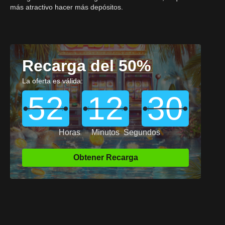
más atractivo hacer más depósitos.
Recarga del 50%
La oferta es válida:
52
12
28
Horas
Minutos
Segundos
Obtener Recarga