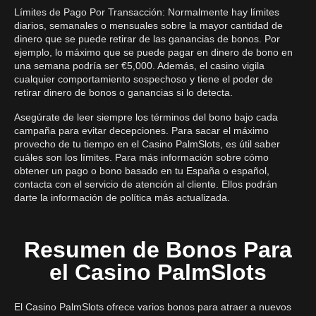
Límites de Pago Por Transacción: Normalmente hay límites
diarios, semanales o mensuales sobre la mayor cantidad de
dinero que se puede retirar de las ganancias de bonos. Por
ejemplo, lo máximo que se puede pagar en dinero de bono en
una semana podría ser €5,000. Además, el casino vigila
cualquier comportamiento sospechoso y tiene el poder de
retirar dinero de bonos o ganancias si lo detecta.
Asegúrate de leer siempre los términos del bono bajo cada
campaña para evitar decepciones. Para sacar el máximo
provecho de tu tiempo en el Casino PalmSlots, es útil saber
cuáles son los límites. Para más información sobre cómo
obtener un pago o bono basado en tu España o español,
contacta con el servicio de atención al cliente. Ellos podrán
darte la información de política más actualizada.
Resumen de Bonos Para
el Casino PalmSlots
El Casino PalmSlots ofrece varios bonos para atraer a nuevos