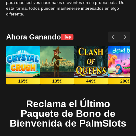
para días festivos nacionales o eventos en su propio país. De
esta forma, todos pueden mantenerse interesados en algo
diferente.
Ahora Ganando
165€
135€
449€
206€
Reclama el Último
Paquete de Bono de
Bienvenida de PalmSlots