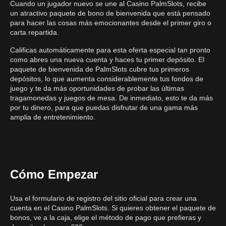
Cuando un jugador nuevo se une al Casino PalmSlots, recibe
un atractivo paquete de bono de bienvenida que está pensado
para hacer las cosas más emocionantes desde el primer giro o
carta repartida.
Calificas automáticamente para esta oferta especial tan pronto
como abres una nueva cuenta y haces tu primer depósito. El
paquete de bienvenida de PalmSlots cubre tus primeros
depósitos, lo que aumenta considerablemente tus fondos de
juego y te da más oportunidades de probar las últimas
tragamonedas y juegos de mesa. De inmediato, esto te da más
por tu dinero, para que puedas disfrutar de una gama más
amplia de entretenimiento.
Cómo Empezar
Usa el formulario de registro del sitio oficial para crear una
cuenta en el Casino PalmSlots. Si quieres obtener el paquete de
bonos, ve a la caja, elige el método de pago que prefieras y