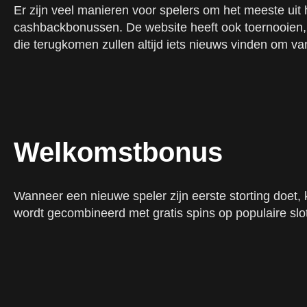
Er zijn veel manieren voor spelers om het meeste uit
cashbackbonussen. De website heeft ook toernooien, t
die terugkomen zullen altijd iets nieuws vinden om va
Welkomstbonus
Wanneer een nieuwe speler zijn eerste storting doet, 
wordt gecombineerd met gratis spins op populaire slo