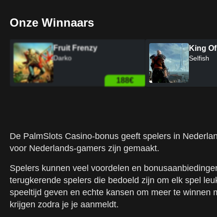
Onze Winnaars
Fruit Frenzy
King O
Darko
Selfish
188€
De PalmSlots Casino-bonus geeft spelers in Nederland
voor Nederlands-gamers zijn gemaakt.
Spelers kunnen veel voordelen en bonusaanbiedingen 
terugkerende spelers die bedoeld zijn om elk spel leu
speeltijd geven en echte kansen om meer te winnen me
krijgen zodra je je aanmeldt.