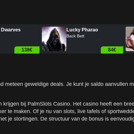
f Dwarves
Lucky Pharao
Back Bett
138€
84€
 meteen geweldige deals. Je kunt je saldo aanvullen me
krijgen bij PalmSlots Casino. Het casino heeft een bre
ker te maken. Of je nu van slots, live tafels of sportwed
t je stortingen. De structuur van de bonus is eenvoudig