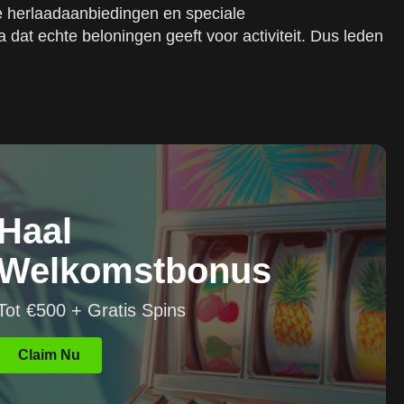
ke herlaadaanbiedingen en speciale
at echte beloningen geeft voor activiteit. Dus leden
Haal
Welkomstbonus
Tot €500 + Gratis Spins
Claim Nu