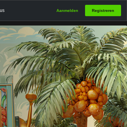
us
Aanmelden
Registreren