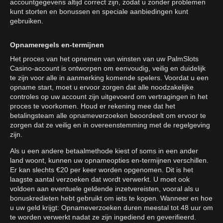
accountgegevens altijd correct zijn, zodat u zonder problemen
kunt storten en bonussen en speciale aanbiedingen kunt
gebruiken.
Opnameregels en-termijnen
Het proces van het opnemen van winsten van uw PalmSlots
Casino-account is ontworpen om eenvoudig, veilig en duidelijk
te zijn voor alle in aanmerking komende spelers. Voordat u een
opname start, moet u ervoor zorgen dat alle noodzakelijke
controles op uw account zijn uitgevoerd om vertragingen in het
proces te voorkomen. Houd er rekening mee dat het
betalingsteam alle opnameverzoeken beoordeelt om ervoor te
zorgen dat ze veilig en in overeenstemming met de regelgeving
zijn.
Als u een andere betaalmethode kiest of soms in een ander
land woont, kunnen uw opnameopties en-termijnen verschillen.
Er kan slechts €20 per keer worden opgenomen. Dit is het
laagste aantal verzoeken dat wordt verwerkt. U moet ook
voldoen aan eventuele geldende inzetvereisten, vooral als u
bonuskredieten hebt gebruikt om iets te kopen. Wanneer en hoe
u uw geld krijgt: Opnameverzoeken duren meestal tot 48 uur om
te worden verwerkt nadat ze zijn ingediend en geverifieerd.