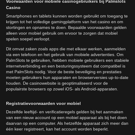
Voorwaarden voor mobiele casinogebruikers bij Palmslots
Casino
Smartphones en tablets kunnen worden gebruikt om toegang te
krijgen tot het volledige gamingplatform van het casino en om
stortingen en opnames te doen. Bepaalde voorwaarden gelden
alleen voor mobiel gebruik om ervoor te zorgen dat mobiel
spelen soepel verloopt.
Dit omvat zaken zoals apps die met elkaar werken, aanmelden
via een telefoon en het gebruik van mobiele advertenties. Om
PalmSlots te gebruiken, hebben mobiele gebruikers een stabiele
internetverbinding en een besturingssysteem dat compatibel is
met PalmSlots nodig. Voor de beste beveiliging en prestaties
moeten gebruikers hun apparaten en browserversies up-to-date
houden. De casinowebsite is geoptimaliseerd voor de
populairste browsers op zowel iOS- als Android-apparaten.
Registratievoorwaarden voor mobiel
Dezelfde leeftijd- en verificatieregels gelden bij het aanmaken
van een nieuw account op een mobiel apparaat als bij het doen
daarvan op een computer. Als hetzelfde apparaat zich meer dan
één keer registreert, kan het account worden beperkt.