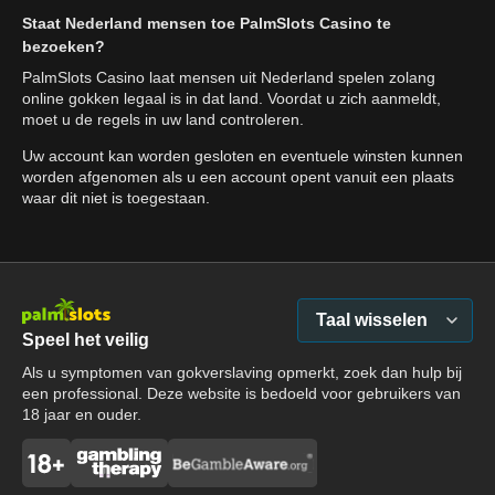
Staat Nederland mensen toe PalmSlots Casino te
bezoeken?
PalmSlots Casino laat mensen uit Nederland spelen zolang
online gokken legaal is in dat land. Voordat u zich aanmeldt,
moet u de regels in uw land controleren.
Uw account kan worden gesloten en eventuele winsten kunnen
worden afgenomen als u een account opent vanuit een plaats
waar dit niet is toegestaan.
Taal wisselen
Speel het veilig
Als u symptomen van gokverslaving opmerkt, zoek dan hulp bij
een professional. Deze website is bedoeld voor gebruikers van
18 jaar en ouder.