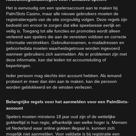
Het is eenvoudig om een spelersaccount aan te maken bij
PalmSlots Casino, maar alle nieuwe gebruikers moeten de
registratieregels van de site zorgvuldig volgen. Deze regels zijn
bedoeld om ervoor te zorgen dat elke speelsessie eerlijk en
veilig is. Toegang tot alle functies en promoties wordt alleen
verleend aan spelers die aan de vereisten voldoen en correcte
informatie verstrekken. Gebruikersnamen, e-mailadressen en
geboortedata moeten waarheidsgetrouw worden ingevoerd
wanneer gebruikers zich aanmelden. Als er problemen zijn met
deze informatie, kan dat leiden tot accountsluiting of
beperkingen.
Ieder persoon mag slechts één account hebben. Als iemand
probeert er meer dan één aan te maken, kan die persoon
worden geblokkeerd en de winsten verliezen.
Belangrijke regels voor het aanmelden voor een PalmSlots-
account
Spelers moeten minstens 18 jaar oud zijn of de wettelijke
gokleeftijd in hun regio, afhankelijk van welke hoger is. Mensen
uit Nederland waar online gokken illegaal is, kunnen zich
mogelijk niet aanmelden. Voor validatie is bij registratie een