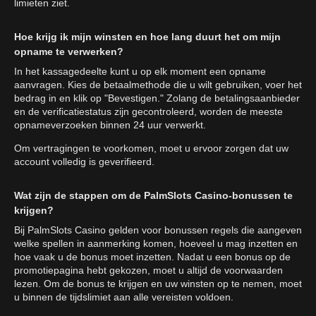
limieten ziet.
Hoe krijg ik mijn winsten en hoe lang duurt het om mijn
opname te verwerken?
In het kassagedeelte kunt u op elk moment een opname
aanvragen. Kies de betaalmethode die u wilt gebruiken, voer het
bedrag in en klik op "Bevestigen." Zolang de betalingsaanbieder
en de verificatiestatus zijn gecontroleerd, worden de meeste
opnameverzoeken binnen 24 uur verwerkt.
Om vertragingen te voorkomen, moet u ervoor zorgen dat uw
account volledig is geverifieerd.
Wat zijn de stappen om de PalmSlots Casino-bonussen te
krijgen?
Bij PalmSlots Casino gelden voor bonussen regels die aangeven
welke spellen in aanmerking komen, hoeveel u mag inzetten en
hoe vaak u de bonus moet inzetten. Nadat u een bonus op de
promotiepagina hebt gekozen, moet u altijd de voorwaarden
lezen. Om de bonus te krijgen en uw winsten op te nemen, moet
u binnen de tijdslimiet aan alle vereisten voldoen.