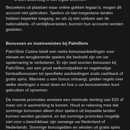
Bezoekers uit plaatsen waar online gokken legaal is, mogen dit
account niet gebruiken. Spelers uit niet-toegestane landen
hebben beperkte toegang, en als zij niet voldoen aan de
nationaliteits- of verblijfsvereisten, kunnen hun accounts worden
gesloten.
Bonussen en inzetvereisten bij PalmSlots
PalmSlots Casino biedt een reeks bonusaanbiedingen voor
nieuwe en terugkerende spelers die bedoeld zijn om uw
spelervaring te verbeteren. Er zijn veel soorten bonussen bij
PalmSlots, van een groot welkomstpakket en regelmatige
herlaadbonussen tot specifieke aanbiedingen zoals cashback of
gratis spins. Wanneer u een bonus ontvangt, gelden regels over
welke stortingen u moet doen en hoe u uw bonuswinsten kunt
gebruiken of opnemen.
De meeste promoties vereisen een minimale storting van €20 of
meer om in aanmerking te komen. Houd er rekening mee dat
sommige bonussen alleen door spelers uit bepaalde landen
kunnen worden geclaimd, en dat sommige promoties mogelijk
niet voor u beschikbaar zijn vanwege uw Nederland of
Nederlands. Sommige bonusgelden en winsten uit gratis spins