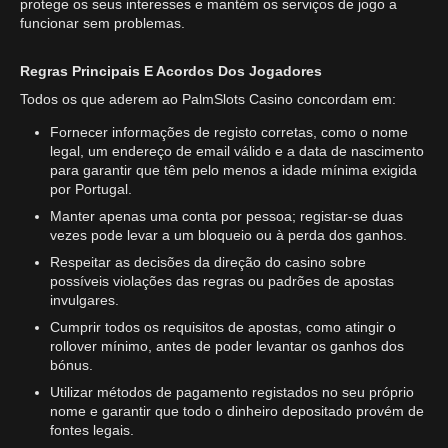
protege os seus interesses e mantém os serviços de jogo a
funcionar sem problemas.
Regras Principais E Acordos Dos Jogadores
Todos os que aderem ao PalmSlots Casino concordam em:
Fornecer informações de registo corretas, como o nome
legal, um endereço de email válido e a data de nascimento
para garantir que têm pelo menos a idade mínima exigida
por Portugal.
Manter apenas uma conta por pessoa; registar-se duas
vezes pode levar a um bloqueio ou à perda dos ganhos.
Respeitar as decisões da direção do casino sobre
possíveis violações das regras ou padrões de apostas
invulgares.
Cumprir todos os requisitos de apostas, como atingir o
rollover mínimo, antes de poder levantar os ganhos dos
bónus.
Utilizar métodos de pagamento registados no seu próprio
nome e garantir que todo o dinheiro depositado provém de
fontes legais.