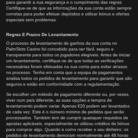
para garantir a sua segurança e o cumprimento das regras.
Certifique-se de que as informações da sua conta estão sempre
corretas para poder efetuar depósitos e utilizar bónus e ofertas
especiais sem problemas.
Regras E Prazos De Levantamento
O processo de levantamento de ganhos da sua conta no
PalmSlots Casino foi concebido para ser fácil, seguro e
transparente para todos os jogadores elegíveis. Antes de iniciar
um levantamento, certifique-se de que todas as verificações
necessárias foram efetuadas na sua conta para evitar atrasos
no processo. Tenha em conta que a equipa de pagamentos
analisa todos os pedidos de levantamento para garantir que são
seguros e estão em conformidade com a regulamentação.
Se escolher um método de pagamento diferente ou, por vezes,
viver num país diferente, as suas opções e tempos de
levantamento podem variar. Apenas €20 podem ser levantados
de cada vez. Este é o número mínimo de pedidos que serão
processados. Também tem de cumprir quaisquer requisitos de
apostas aplicáveis, especialmente se utilizou créditos de bónus
para comprar algo. Quando e como receber o seu dinheiro: os
pedidos de levantamento demoram normalmente até 48 horas