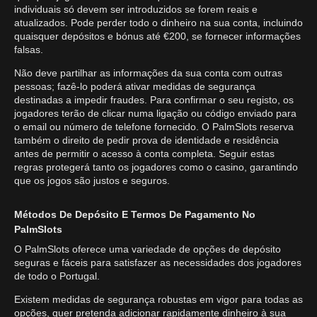
individuais só devem ser introduzidos se forem reais e
atualizados. Pode perder todo o dinheiro na sua conta, incluindo
quaisquer depósitos e bónus até €200, se fornecer informações
falsas.
Não deve partilhar as informações da sua conta com outras
pessoas; fazê-lo poderá ativar medidas de segurança
destinadas a impedir fraudes. Para confirmar o seu registo, os
jogadores terão de clicar numa ligação ou código enviado para
o email ou número de telefone fornecido. O PalmSlots reserva
também o direito de pedir prova de identidade e residência
antes de permitir o acesso à conta completa. Seguir estas
regras protegerá tanto os jogadores como o casino, garantindo
que os jogos são justos e seguros.
Métodos De Depósito E Termos De Pagamento No
PalmSlots
O PalmSlots oferece uma variedade de opções de depósito
seguras e fáceis para satisfazer as necessidades dos jogadores
de todo o Portugal.
Existem medidas de segurança robustas em vigor para todas as
opções, quer pretenda adicionar rapidamente dinheiro à sua