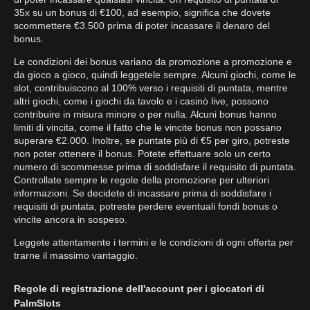
35x su un bonus di €100, ad esempio, significa che dovete
scommettere €3.500 prima di poter incassare il denaro del
bonus.
Le condizioni dei bonus variano da promozione a promozione e
da gioco a gioco, quindi leggetele sempre. Alcuni giochi, come le
slot, contribuiscono al 100% verso i requisiti di puntata, mentre
altri giochi, come i giochi da tavolo e i casinò live, possono
contribuire in misura minore o per nulla. Alcuni bonus hanno
limiti di vincita, come il fatto che le vincite bonus non possano
superare €2.000. Inoltre, se puntate più di €5 per giro, potreste
non poter ottenere il bonus. Potete effettuare solo un certo
numero di scommesse prima di soddisfare il requisito di puntata.
Controllate sempre le regole della promozione per ulteriori
informazioni. Se decidete di incassare prima di soddisfare i
requisiti di puntata, potreste perdere eventuali fondi bonus o
vincite ancora in sospeso.
Leggete attentamente i termini e le condizioni di ogni offerta per
trarne il massimo vantaggio.
Regole di registrazione dell'account per i giocatori di
PalmSlots