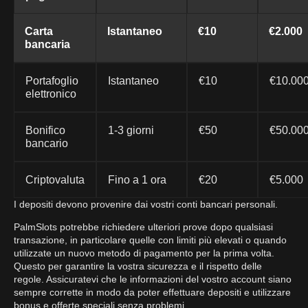
Carta
Istantaneo
€10
€2.000
bancaria
Portafoglio
Istantaneo
€10
€10.00
elettronico
Bonifico
1-3 giorni
€50
€50.00
bancario
Criptovaluta
Fino a 1 ora
€20
€5.000
I depositi devono provenire dai vostri conti bancari personali.
PalmSlots potrebbe richiedere ulteriori prove dopo qualsiasi
transazione, in particolare quelle con limiti più elevati o quando
utilizzate un nuovo metodo di pagamento per la prima volta.
Questo per garantire la vostra sicurezza e il rispetto delle
regole. Assicuratevi che le informazioni del vostro account siano
sempre corrette in modo da poter effettuare depositi e utilizzare
bonus e offerte speciali senza problemi.