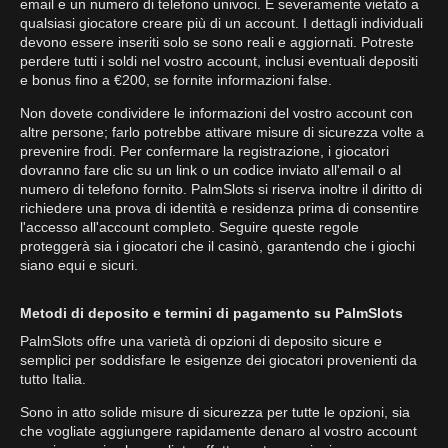
email e un numero di telefono univoci. È severamente vietato a
qualsiasi giocatore creare più di un account. I dettagli individuali
devono essere inseriti solo se sono reali e aggiornati. Potreste
perdere tutti i soldi nel vostro account, inclusi eventuali depositi
e bonus fino a €200, se fornite informazioni false.
Non dovete condividere le informazioni del vostro account con
altre persone; farlo potrebbe attivare misure di sicurezza volte a
prevenire frodi. Per confermare la registrazione, i giocatori
dovranno fare clic su un link o un codice inviato all'email o al
numero di telefono fornito. PalmSlots si riserva inoltre il diritto di
richiedere una prova di identità e residenza prima di consentire
l'accesso all'account completo. Seguire queste regole
proteggerà sia i giocatori che il casinò, garantendo che i giochi
siano equi e sicuri.
Metodi di deposito e termini di pagamento su PalmSlots
PalmSlots offre una varietà di opzioni di deposito sicure e
semplici per soddisfare le esigenze dei giocatori provenienti da
tutto Italia.
Sono in atto solide misure di sicurezza per tutte le opzioni, sia
che vogliate aggiungere rapidamente denaro al vostro account