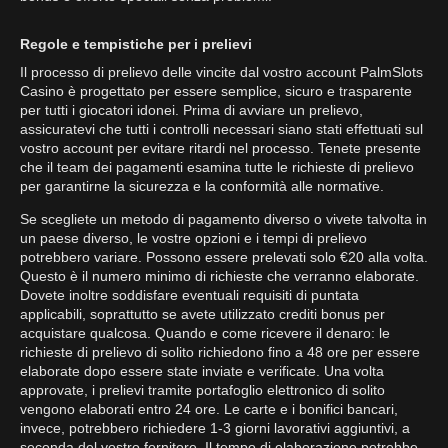
Regole e tempistiche per i prelievi
Il processo di prelievo delle vincite dal vostro account PalmSlots
Casino è progettato per essere semplice, sicuro e trasparente
per tutti i giocatori idonei. Prima di avviare un prelievo,
assicuratevi che tutti i controlli necessari siano stati effettuati sul
vostro account per evitare ritardi nel processo. Tenete presente
che il team dei pagamenti esamina tutte le richieste di prelievo
per garantirne la sicurezza e la conformità alle normative.
Se scegliete un metodo di pagamento diverso o vivete talvolta in
un paese diverso, le vostre opzioni e i tempi di prelievo
potrebbero variare. Possono essere prelevati solo €20 alla volta.
Questo è il numero minimo di richieste che verranno elaborate.
Dovete inoltre soddisfare eventuali requisiti di puntata
applicabili, soprattutto se avete utilizzato crediti bonus per
acquistare qualcosa. Quando e come ricevere il denaro: le
richieste di prelievo di solito richiedono fino a 48 ore per essere
elaborate dopo essere state inviate e verificate. Una volta
approvate, i prelievi tramite portafoglio elettronico di solito
vengono elaborati entro 24 ore. Le carte e i bonifici bancari,
invece, potrebbero richiedere 1-3 giorni lavorativi aggiuntivi, a
seconda del vostro fornitore. Il tempo di elaborazione potrebbe