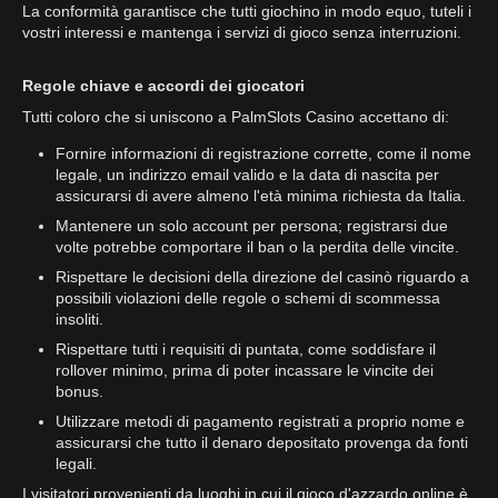
La conformità garantisce che tutti giochino in modo equo, tuteli i
vostri interessi e mantenga i servizi di gioco senza interruzioni.
Regole chiave e accordi dei giocatori
Tutti coloro che si uniscono a PalmSlots Casino accettano di:
Fornire informazioni di registrazione corrette, come il nome
legale, un indirizzo email valido e la data di nascita per
assicurarsi di avere almeno l'età minima richiesta da Italia.
Mantenere un solo account per persona; registrarsi due
volte potrebbe comportare il ban o la perdita delle vincite.
Rispettare le decisioni della direzione del casinò riguardo a
possibili violazioni delle regole o schemi di scommessa
insoliti.
Rispettare tutti i requisiti di puntata, come soddisfare il
rollover minimo, prima di poter incassare le vincite dei
bonus.
Utilizzare metodi di pagamento registrati a proprio nome e
assicurarsi che tutto il denaro depositato provenga da fonti
legali.
I visitatori provenienti da luoghi in cui il gioco d'azzardo online è