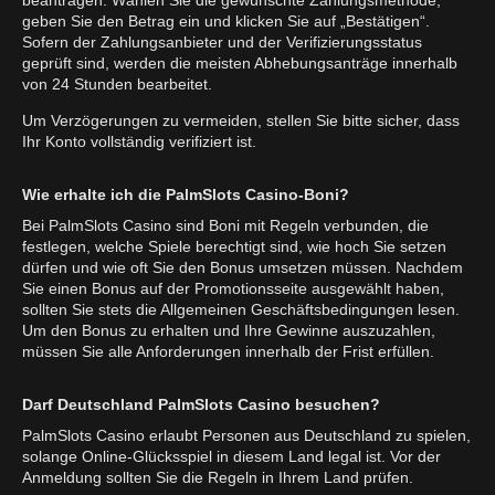
beantragen. Wählen Sie die gewünschte Zahlungsmethode,
geben Sie den Betrag ein und klicken Sie auf „Bestätigen“.
Sofern der Zahlungsanbieter und der Verifizierungsstatus
geprüft sind, werden die meisten Abhebungsanträge innerhalb
von 24 Stunden bearbeitet.
Um Verzögerungen zu vermeiden, stellen Sie bitte sicher, dass
Ihr Konto vollständig verifiziert ist.
Wie erhalte ich die PalmSlots Casino-Boni?
Bei PalmSlots Casino sind Boni mit Regeln verbunden, die
festlegen, welche Spiele berechtigt sind, wie hoch Sie setzen
dürfen und wie oft Sie den Bonus umsetzen müssen. Nachdem
Sie einen Bonus auf der Promotionsseite ausgewählt haben,
sollten Sie stets die Allgemeinen Geschäftsbedingungen lesen.
Um den Bonus zu erhalten und Ihre Gewinne auszuzahlen,
müssen Sie alle Anforderungen innerhalb der Frist erfüllen.
Darf Deutschland PalmSlots Casino besuchen?
PalmSlots Casino erlaubt Personen aus Deutschland zu spielen,
solange Online-Glücksspiel in diesem Land legal ist. Vor der
Anmeldung sollten Sie die Regeln in Ihrem Land prüfen.