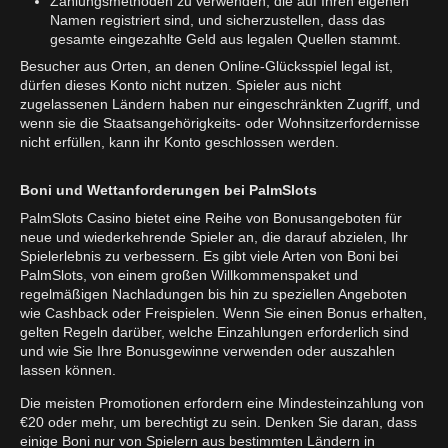
Zahlungsmethoden zu verwenden, die auf Ihren eigenen
Namen registriert sind, und sicherzustellen, dass das
gesamte eingezahlte Geld aus legalen Quellen stammt.
Besucher aus Orten, an denen Online-Glücksspiel legal ist,
dürfen dieses Konto nicht nutzen. Spieler aus nicht
zugelassenen Ländern haben nur eingeschränkten Zugriff, und
wenn sie die Staatsangehörigkeits- oder Wohnsitzerfordernisse
nicht erfüllen, kann ihr Konto geschlossen werden.
Boni und Wettanforderungen bei PalmSlots
PalmSlots Casino bietet eine Reihe von Bonusangeboten für
neue und wiederkehrende Spieler an, die darauf abzielen, Ihr
Spielerlebnis zu verbessern. Es gibt viele Arten von Boni bei
PalmSlots, von einem großen Willkommenspaket und
regelmäßigen Nachladungen bis hin zu speziellen Angeboten
wie Cashback oder Freispielen. Wenn Sie einen Bonus erhalten,
gelten Regeln darüber, welche Einzahlungen erforderlich sind
und wie Sie Ihre Bonusgewinne verwenden oder auszahlen
lassen können.
Die meisten Promotionen erfordern eine Mindesteinzahlung von
€20 oder mehr, um berechtigt zu sein. Denken Sie daran, dass
einige Boni nur von Spielern aus bestimmten Ländern in