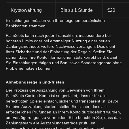
Kryptowährung
Bis zu 1 Stunde
€20
Einzahlungen müssen von Ihren eigenen persönlichen
Bankkonten stammen.
PalmSlots kann nach jeder Transaktion, insbesondere bei
höheren Limits oder bei erstmaliger Nutzung einer neuen
Zahlungsmethode, weitere Nachweise verlangen. Dies dient
Ihrer Sicherheit und der Einhaltung der Regeln. Stellen Sie
sicher, dass Ihre Kontoinformationen stets korrekt sind, damit
Sie Einzahlungen tätigen und Boni sowie Sonderangebote ohne
Probleme nutzen können.
Abhebungsregeln und-fristen
Der Prozess der Auszahlung von Gewinnen von Ihrem
PalmSlots Casino-Konto ist so gestaltet, dass er für alle
berechtigten Spieler einfach, sicher und transparent ist. Bevor
Sie eine Auszahlung starten, stellen Sie sicher, dass alle
erforderlichen Prüfungen an Ihrem Konto durchgeführt wurden,
um Verzögerungen zu vermeiden. Bitte beachten Sie, dass das
Zahlungsteam alle Auszahlungsanträge prüft, um
sicherzustellen, dass sie sicher und regelkonform sind.