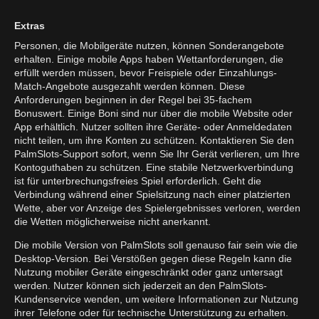
Extras
Personen, die Mobilgeräte nutzen, können Sonderangebote
erhalten. Einige mobile Apps haben Wettanforderungen, die
erfüllt werden müssen, bevor Freispiele oder Einzahlungs-
Match-Angebote ausgezahlt werden können. Diese
Anforderungen beginnen in der Regel bei 35-fachem
Bonuswert. Einige Boni sind nur über die mobile Website oder
App erhältlich. Nutzer sollten ihre Geräte- oder Anmeldedaten
nicht teilen, um ihre Konten zu schützen. Kontaktieren Sie den
PalmSlots-Support sofort, wenn Sie Ihr Gerät verlieren, um Ihre
Kontoguthaben zu schützen. Eine stabile Netzwerkverbindung
ist für unterbrechungsfreies Spiel erforderlich. Geht die
Verbindung während einer Spielsitzung nach einer platzierten
Wette, aber vor Anzeige des Spielergebnisses verloren, werden
die Wetten möglicherweise nicht anerkannt.
Die mobile Version von PalmSlots soll genauso fair sein wie die
Desktop-Version. Bei Verstößen gegen diese Regeln kann die
Nutzung mobiler Geräte eingeschränkt oder ganz untersagt
werden. Nutzer können sich jederzeit an den PalmSlots-
Kundenservice wenden, um weitere Informationen zur Nutzung
ihrer Telefone oder für technische Unterstützung zu erhalten.