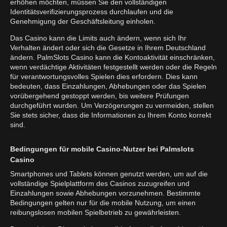
erhöhen möchten, müssen Sie den vollständigen
Identitätsverifizierungsprozess durchlaufen und die
Genehmigung der Geschäftsleitung einholen.
Das Casino kann die Limits auch ändern, wenn sich Ihr
Verhalten ändert oder sich die Gesetze in Ihrem Deutschland
ändern. PalmSlots Casino kann die Kontoaktivität einschränken,
wenn verdächtige Aktivitäten festgestellt werden oder die Regeln
für verantwortungsvolles Spielen dies erfordern. Dies kann
bedeuten, dass Einzahlungen, Abhebungen oder das Spielen
vorübergehend gestoppt werden, bis weitere Prüfungen
durchgeführt wurden. Um Verzögerungen zu vermeiden, stellen
Sie stets sicher, dass die Informationen zu Ihrem Konto korrekt
sind.
Bedingungen für mobile Casino-Nutzer bei Palmslots
Casino
Smartphones und Tablets können genutzt werden, um auf die
vollständige Spielplattform des Casinos zuzugreifen und
Einzahlungen sowie Abhebungen vorzunehmen. Bestimmte
Bedingungen gelten nur für die mobile Nutzung, um einen
reibungslosen mobilen Spielbetrieb zu gewährleisten.