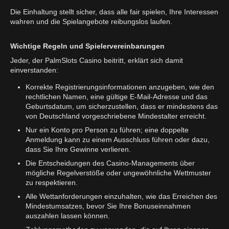
Die Einhaltung stellt sicher, dass alle fair spielen, Ihre Interessen
wahren und die Spielangebote reibungslos laufen.
Wichtige Regeln und Spielervereinbarungen
Jeder, der PalmSlots Casino beitritt, erklärt sich damit
einverstanden:
Korrekte Registrierungsinformationen anzugeben, wie den
rechtlichen Namen, eine gültige E-Mail-Adresse und das
Geburtsdatum, um sicherzustellen, dass er mindestens das
von Deutschland vorgeschriebene Mindestalter erreicht.
Nur ein Konto pro Person zu führen; eine doppelte
Anmeldung kann zu einem Ausschluss führen oder dazu,
dass Sie Ihre Gewinne verlieren.
Die Entscheidungen des Casino-Managements über
mögliche Regelverstöße oder ungewöhnliche Wettmuster
zu respektieren.
Alle Wettanforderungen einzuhalten, wie das Erreichen des
Mindestumsatzes, bevor Sie Ihre Bonuseinnahmen
auszahlen lassen können.