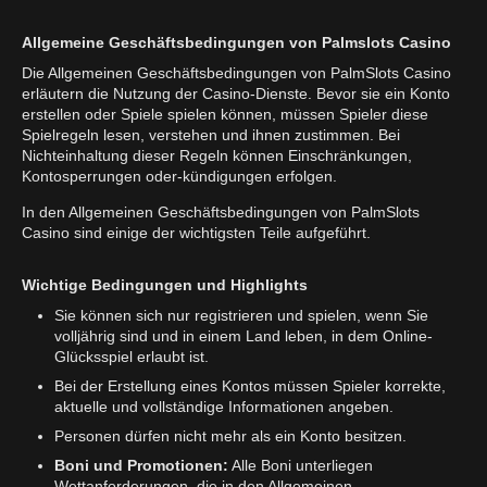
Allgemeine Geschäftsbedingungen von Palmslots Casino
Die Allgemeinen Geschäftsbedingungen von PalmSlots Casino
erläutern die Nutzung der Casino-Dienste. Bevor sie ein Konto
erstellen oder Spiele spielen können, müssen Spieler diese
Spielregeln lesen, verstehen und ihnen zustimmen. Bei
Nichteinhaltung dieser Regeln können Einschränkungen,
Kontosperrungen oder-kündigungen erfolgen.
In den Allgemeinen Geschäftsbedingungen von PalmSlots
Casino sind einige der wichtigsten Teile aufgeführt.
Wichtige Bedingungen und Highlights
Sie können sich nur registrieren und spielen, wenn Sie
volljährig sind und in einem Land leben, in dem Online-
Glücksspiel erlaubt ist.
Bei der Erstellung eines Kontos müssen Spieler korrekte,
aktuelle und vollständige Informationen angeben.
Personen dürfen nicht mehr als ein Konto besitzen.
Boni und Promotionen:
Alle Boni unterliegen
Wettanforderungen, die in den Allgemeinen