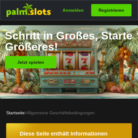
Anmelden
Registrieren
Schritt in Großes, Starte
Größeres!
Jetzt spielen
Startseite
Allgemeine Geschäftsbedingungen
Diese Seite enthält Informationen