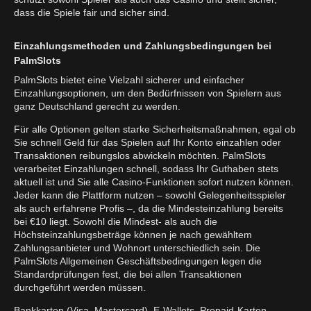
dass die Spiele fair und sicher sind.
Einzahlungsmethoden und Zahlungsbedingungen bei
PalmSlots
PalmSlots bietet eine Vielzahl sicherer und einfacher
Einzahlungsoptionen, um den Bedürfnissen von Spielern aus
ganz Deutschland gerecht zu werden.
Für alle Optionen gelten starke Sicherheitsmaßnahmen, egal ob
Sie schnell Geld für das Spielen auf Ihr Konto einzahlen oder
Transaktionen reibungslos abwickeln möchten. PalmSlots
verarbeitet Einzahlungen schnell, sodass Ihr Guthaben stets
aktuell ist und Sie alle Casino-Funktionen sofort nutzen können.
Jeder kann die Plattform nutzen – sowohl Gelegenheitsspieler
als auch erfahrene Profis –, da die Mindesteinzahlung bereits
bei €10 liegt. Sowohl die Mindest- als auch die
Höchsteinzahlungsbeträge können je nach gewähltem
Zahlungsanbieter und Wohnort unterschiedlich sein. Die
PalmSlots Allgemeinen Geschäftsbedingungen legen die
Standardprüfungen fest, die bei allen Transaktionen
durchgeführt werden müssen.
Bankkarten (Visa, Mastercard), E-Wallets, Prepaid-Karten,