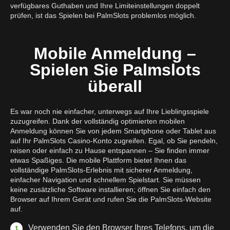
verfügbares Guthaben und Ihre Limiteinstellungen doppelt
prüfen, ist das Spielen bei PalmSlots problemlos möglich.
Mobile Anmeldung –
Spielen Sie Palmslots
überall
Es war noch nie einfacher, unterwegs auf Ihre Lieblingsspiele
zuzugreifen. Dank der vollständig optimierten mobilen
Anmeldung können Sie von jedem Smartphone oder Tablet aus
auf Ihr PalmSlots Casino-Konto zugreifen. Egal, ob Sie pendeln,
reisen oder einfach zu Hause entspannen – Sie finden immer
etwas Spaßiges. Die mobile Plattform bietet Ihnen das
vollständige PalmSlots-Erlebnis mit sicherer Anmeldung,
einfacher Navigation und schnellem Spielstart. Sie müssen
keine zusätzliche Software installieren; öffnen Sie einfach den
Browser auf Ihrem Gerät und rufen Sie die PalmSlots-Website
auf.
Verwenden Sie den Browser Ihres Telefons, um die