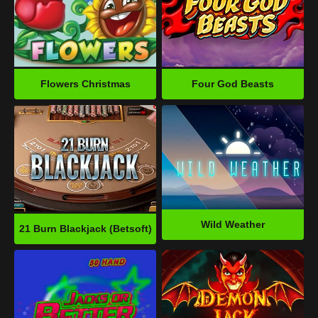
Flowers Christmas
Four God Beasts
Wild Weather
21 Burn Blackjack (Betsoft)