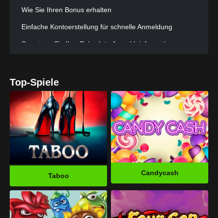
Wie Sie Ihren Bonus erhalten
Einfache Kontoerstellung für schnelle Anmeldung
So setzen Sie Ihre Palmslots-Anmeldeinformationen
zurück
Schritte zum Ändern Ihres Passworts
Top-Spiele
Alternative Zahlungsmethoden für Kontoeinlagen
Sofortige und sichere Auszahlungen nach der
Anmeldung
Wie schnelle Auszahlungen funktionieren
Finden Sie heraus, wie viel Sie von Ihrem Palmslots-
Konto einzahlen und abheben können
Candycash
Mobile Anmeldung – Spielen Sie Palmslots überall
Taboo
So melden Sie sich bei Palmslots Casino an