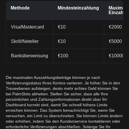
Methode
Mindesteinzahlung
Maximale
Einzahlu
Visa/Mastercard
€10
€2000
Skrill/Neteller
€10
€5000
Banküberweisung
€100
€10000
Die maximalen Auszahlungsbeträge können je nach
Verifizierungsstatus Ihres Kontos variieren. Je höher Sie in den
Treueebenen aufsteigen, desto mehr echtes Geld können Sie
bei PalmSlots abheben. Stellen Sie sicher, dass alle Ihre
persönlichen und Zahlungsinformationen direkt über Ihr
Dashboard korrekt sind, damit Sie schnell höhere Limits
erreichen können. Das System benachrichtigt Sie, wenn Sie
versuchen, ein Limit zu überschreiten. Sie können Limits ändern
oder erhöhen, indem Sie den Kundenservice kontaktieren oder
erforderliche Verifizierungen abschließen. Solange Sie Ihr