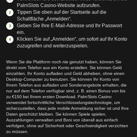
PalmSlots Casino-Website aufzurufen.
Tippen Sie oben auf der Startseite auf die
Schaltfläche „Anmelden“.
Geben Sie Ihre E-Mail-Adresse und Ihr Passwort
ein.
Klicken Sie auf „Anmelden“, um sofort auf Ihr Konto
zuzugreifen und weiterzuspielen.
Wenn Sie die Plattform noch nie genutzt haben, können Sie
direkt vom Telefon aus ein Konto erstellen. Sie können Geld
einzahlen, Ihr Konto aufladen und Geld abheben, ohne einen
Desktop-Computer zu benutzen. Sie können Ihr Konto von
Ihrem Telefon aus aufladen und Sonderangebote erhalten, die
nur auf dem Telefon verfügbar sind, z. B. einen Bonus von bis
zu €150 bei Ihrem ersten Download. PalmSlots Casino
verwendet fortschrittliche Verschlüsselungstechnologie, um
sicherzustellen, dass jede mobile Anmeldung sicher ist und Ihre
Daten geschützt bleiben. Sie können Spiele spielen,
Auszahlungen verwalten und Boni von überall aus einfach
verfolgen, ohne auf Sicherheit oder Geschwindigkeit verzichten
zu müssen.