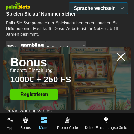
Sprache wechseln
Spielen Sie auf Nummer sicher
Falls Sie Symptome einer Spielsucht bemerken, suchen Sie
Hilfe bei einer Fachkraft. Diese Website ist für Nutzer ab 18
Jahren bestimmt.
Bonus
Nutzungsbedingungen
Top-Seiten
für erste Einzahlung
Cookie-Richtlinie
App
1000€ + 250 FS
Datenschutzrichtlinie
Bonus
Allgemeine
Promo-Code
Registrieren
Geschäftsbedingungen
Keine Einzahlungsprämie
Verantwortungsvolles
Spielen
App
Bonus
Menü
Promo-Code
Keine Einzahlungsprämie
Kontakte