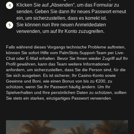
Klicken Sie auf „Absenden“, um das Formular zu
senden. Geben Sie dann Ihr neues Passwort erneut
ein, um sicherzustellen, dass es korrekt ist.
Sie können nun Ihre neuen Anmeldedaten
verwenden, um auf Ihr Konto zuzugreifen.
Falls während dieses Vorgangs technische Probleme auftreten,
können Sie sofort Hilfe vom PalmSlots-Support-Team per Live-
Chat oder E-Mail erhalten. Bevor Sie Ihnen wieder Zugriff auf Ihr
Profil gewähren, kann das Team weitere Informationen
anfordern, um sicherzustellen, dass Sie die Person sind, für die
Sie sich ausgeben. Es ist sicherer, Ihr Casino-Konto sowie
Gewinne und Boni, wie einen Bonus von bis zu €200, zu
schützen, wenn Sie Ihr Passwort häufig ändern. Um Ihr
Spielverhalten und Ihre persönlichen Daten zu schützen, sollten
Sie stets ein starkes, einzigartiges Passwort verwenden.