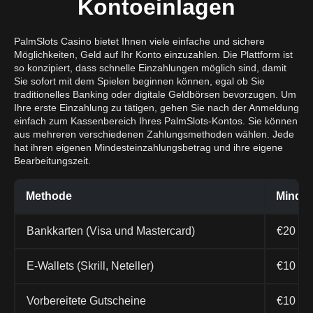
Kontoeinlagen
PalmSlots Casino bietet Ihnen viele einfache und sichere
Möglichkeiten, Geld auf Ihr Konto einzuzahlen. Die Plattform ist
so konzipiert, dass schnelle Einzahlungen möglich sind, damit
Sie sofort mit dem Spielen beginnen können, egal ob Sie
traditionelles Banking oder digitale Geldbörsen bevorzugen. Um
Ihre erste Einzahlung zu tätigen, gehen Sie nach der Anmeldung
einfach zum Kassenbereich Ihres PalmSlots-Kontos. Sie können
aus mehreren verschiedenen Zahlungsmethoden wählen. Jede
hat ihren eigenen Mindesteinzahlungsbetrag und ihre eigene
Bearbeitungszeit.
Methode
Mindes
Bankkarten (Visa und Mastercard)
€20
E-Wallets (Skrill, Neteller)
€10
Vorbereitete Gutscheine
€10