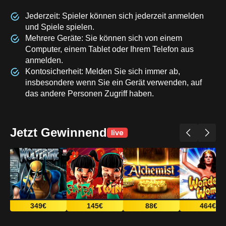
Jederzeit: Spieler können sich jederzeit anmelden
und Spiele spielen.
Mehrere Geräte: Sie können sich von einem
Computer, einem Tablet oder Ihrem Telefon aus
anmelden.
Kontosicherheit: Melden Sie sich immer ab,
insbesondere wenn Sie ein Gerät verwenden, auf
das andere Personen Zugriff haben.
Jetzt Gewinnend
349€
145€
88€
464€