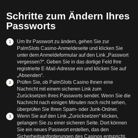
Schritte zum Ändern Ihres
Passworts
Um Ihr Passwort zu ändern, gehen Sie zur
PalmSlots Casino-Anmeldeseite und klicken Sie
unter dem Anmeldeformular auf den Link „Passwort
vergessen?“. Geben Sie in das dortige Feld Ihre
registrierte E-Mail-Adresse ein und klicken Sie auf
„Absenden“.
Prüfen Sie, ob PalmSlots Casino Ihnen eine
Nachricht mit einem sicheren Link zum
Zurücksetzen Ihres Passworts sendet. Wenn Sie die
Nachricht nach einigen Minuten noch nicht sehen,
überprüfen Sie Ihren Spam- oder Junk-Ordner.
Wenn Sie auf den Link „Zurücksetzen“ klicken,
gelangen Sie zu einer sicheren Seite. Dort können
Sie ein neues Passwort erstellen, das den
Sicherheitsanforderungen des Casinos entspricht.