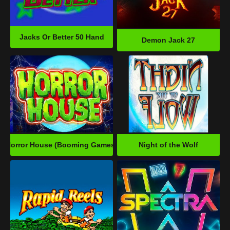
Jacks Or Better 50 Hand
Demon Jack 27
Horror House (Booming Games)
Wild Space