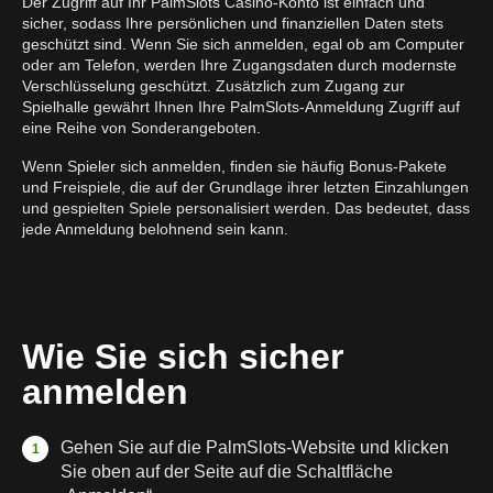
Der Zugriff auf Ihr PalmSlots Casino-Konto ist einfach und
sicher, sodass Ihre persönlichen und finanziellen Daten stets
geschützt sind. Wenn Sie sich anmelden, egal ob am Computer
oder am Telefon, werden Ihre Zugangsdaten durch modernste
Verschlüsselung geschützt. Zusätzlich zum Zugang zur
Spielhalle gewährt Ihnen Ihre PalmSlots-Anmeldung Zugriff auf
eine Reihe von Sonderangeboten.
Wenn Spieler sich anmelden, finden sie häufig Bonus-Pakete
und Freispiele, die auf der Grundlage ihrer letzten Einzahlungen
und gespielten Spiele personalisiert werden. Das bedeutet, dass
jede Anmeldung belohnend sein kann.
Wie Sie sich sicher
anmelden
Gehen Sie auf die PalmSlots-Website und klicken
Sie oben auf der Seite auf die Schaltfläche