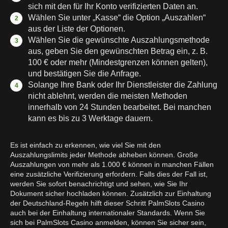
sich mit den für Ihr Konto verifizierten Daten an.
Wählen Sie unter „Kasse“ die Option „Auszahlen“
aus der Liste der Optionen.
Wählen Sie die gewünschte Auszahlungsmethode
aus, geben Sie den gewünschten Betrag ein, z. B.
100 € oder mehr (Mindestgrenzen können gelten),
und bestätigen Sie die Anfrage.
Solange Ihre Bank oder Ihr Dienstleister die Zahlung
nicht ablehnt, werden die meisten Methoden
innerhalb von 24 Stunden bearbeitet. Bei manchen
kann es bis zu 3 Werktage dauern.
Es ist einfach zu erkennen, wie viel Sie mit den
Auszahlungslimits jeder Methode abheben können. Große
Auszahlungen von mehr als 1.000 € können in manchen Fällen
eine zusätzliche Verifizierung erfordern. Falls dies der Fall ist,
werden Sie sofort benachrichtigt und sehen, wie Sie Ihr
Dokument sicher hochladen können. Zusätzlich zur Einhaltung
der Deutschland-Regeln hilft dieser Schritt PalmSlots Casino
auch bei der Einhaltung internationaler Standards. Wenn Sie
sich bei PalmSlots Casino anmelden, können Sie sicher sein,