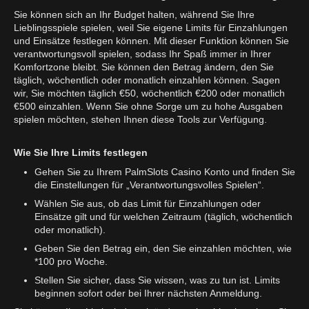
Sie können sich an Ihr Budget halten, während Sie Ihre
Lieblingsspiele spielen, weil Sie eigene Limits für Einzahlungen
und Einsätze festlegen können. Mit dieser Funktion können Sie
verantwortungsvoll spielen, sodass Ihr Spaß immer in Ihrer
Komfortzone bleibt. Sie können den Betrag ändern, den Sie
täglich, wöchentlich oder monatlich einzahlen können. Sagen
wir, Sie möchten täglich €50, wöchentlich €200 oder monatlich
€500 einzahlen. Wenn Sie ohne Sorge um zu hohe Ausgaben
spielen möchten, stehen Ihnen diese Tools zur Verfügung.
Wie Sie Ihre Limits festlegen
Gehen Sie zu Ihrem PalmSlots Casino Konto und finden Sie
die Einstellungen für „Verantwortungsvolles Spielen“.
Wählen Sie aus, ob das Limit für Einzahlungen oder
Einsätze gilt und für welchen Zeitraum (täglich, wöchentlich
oder monatlich).
Geben Sie den Betrag ein, den Sie einzahlen möchten, wie
*100 pro Woche.
Stellen Sie sicher, dass Sie wissen, was zu tun ist. Limits
beginnen sofort oder bei Ihrer nächsten Anmeldung.