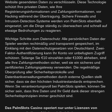
Website gesendeten Daten zu verschlüsseln. Diese Technologie
schützt Ihre privaten Daten, wie Ihre
Registrierungsinformationen und Zahlungsinformationen, vor
Hacking während der Übertragung. Sichere Firewalls und
Intrusion-Detection-Systeme werden von PalmSlots ebenfalls
eingesetzt, um die Dinge ständig zu überwachen und schnell auf
etwaige Bedrohungen zu reagieren.
Wichtige Schritte zum Datenschutz: Alle persönlichen Daten der
Spieler werden rechtmäßig und transparent gespeichert, im
Einklang mit den Datenschutzgesetzen von Deutschland. Zwei-
Faktor-Authentifizierung kann Ihr Konto vor unbefugtem Zugriff
schützen. Solange Sie €10 einzahlen oder €1000 abheben, sind
alle Ihre Zahlungsmethoden sicher, weil sie ein sicheres und
zertifiziertes Zahlungsgateway verwenden. Die regelmäßige
Überprüfung aller Sicherheitsprotokolle und
Datenbankverwaltungsmethoden durch externe Quellen stellt
sicher, dass sie den höchsten Industriestandards entsprechen.
Wenn Sie verantwortungsvoll bei PalmSlots spielen, können Sie
sicher sein, dass Ihre Daten und Ihr Geld dank dieser strengen
Sicherheitsprinzipien immer geschützt sind.
Das PalmSlots Casino operiert nur unter Lizenzen von