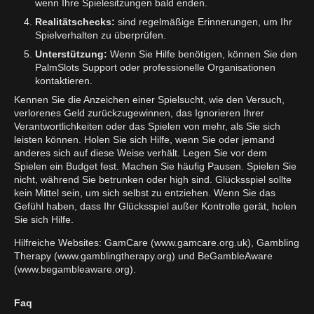
wenn Ihre Spielesitzungen bald enden.
Realitätschecks:
sind regelmäßige Erinnerungen, um Ihr
Spielverhalten zu überprüfen.
Unterstützung:
Wenn Sie Hilfe benötigen, können Sie den
PalmSlots Support oder professionelle Organisationen
kontaktieren.
Kennen Sie die Anzeichen einer Spielsucht, wie den Versuch,
verlorenes Geld zurückzugewinnen, das Ignorieren Ihrer
Verantwortlichkeiten oder das Spielen von mehr, als Sie sich
leisten können. Holen Sie sich Hilfe, wenn Sie oder jemand
anderes sich auf diese Weise verhält. Legen Sie vor dem
Spielen ein Budget fest. Machen Sie häufig Pausen. Spielen Sie
nicht, während Sie betrunken oder high sind. Glücksspiel sollte
kein Mittel sein, um sich selbst zu entziehen. Wenn Sie das
Gefühl haben, dass Ihr Glücksspiel außer Kontrolle gerät, holen
Sie sich Hilfe.
Hilfreiche Websites: GamCare (www.gamcare.org.uk), Gambling
Therapy (www.gamblingtherapy.org) und BeGambleAware
(www.begambleaware.org).
Faq