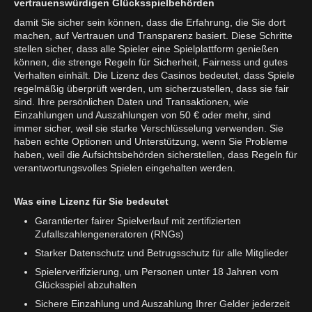
vertrauenswürdigen Glücksspielbehörden
damit Sie sicher sein können, dass die Erfahrung, die Sie dort
machen, auf Vertrauen und Transparenz basiert. Diese Schritte
stellen sicher, dass alle Spieler eine Spielplattform genießen
können, die strenge Regeln für Sicherheit, Fairness und gutes
Verhalten einhält. Die Lizenz des Casinos bedeutet, dass Spiele
regelmäßig überprüft werden, um sicherzustellen, dass sie fair
sind. Ihre persönlichen Daten und Transaktionen, wie
Einzahlungen und Auszahlungen von 50 € oder mehr, sind
immer sicher, weil sie starke Verschlüsselung verwenden. Sie
haben echte Optionen und Unterstützung, wenn Sie Probleme
haben, weil die Aufsichtsbehörden sicherstellen, dass Regeln für
verantwortungsvolles Spielen eingehalten werden.
Was eine Lizenz für Sie bedeutet
Garantierter fairer Spielverlauf mit zertifizierten
Zufallszahlengeneratoren (RNGs)
Starker Datenschutz und Betrugsschutz für alle Mitglieder
Spielerverifizierung, um Personen unter 18 Jahren vom
Glücksspiel abzuhalten
Sichere Einzahlung und Auszahlung Ihrer Gelder jederzeit