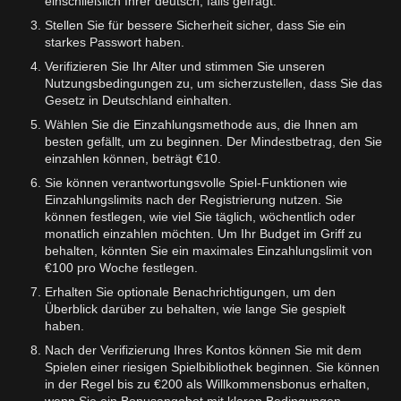
einschließlich Ihrer deutsch, falls gefragt.
Stellen Sie für bessere Sicherheit sicher, dass Sie ein
starkes Passwort haben.
Verifizieren Sie Ihr Alter und stimmen Sie unseren
Nutzungsbedingungen zu, um sicherzustellen, dass Sie das
Gesetz in Deutschland einhalten.
Wählen Sie die Einzahlungsmethode aus, die Ihnen am
besten gefällt, um zu beginnen. Der Mindestbetrag, den Sie
einzahlen können, beträgt €10.
Sie können verantwortungsvolle Spiel-Funktionen wie
Einzahlungslimits nach der Registrierung nutzen. Sie
können festlegen, wie viel Sie täglich, wöchentlich oder
monatlich einzahlen möchten. Um Ihr Budget im Griff zu
behalten, könnten Sie ein maximales Einzahlungslimit von
€100 pro Woche festlegen.
Erhalten Sie optionale Benachrichtigungen, um den
Überblick darüber zu behalten, wie lange Sie gespielt
haben.
Nach der Verifizierung Ihres Kontos können Sie mit dem
Spielen einer riesigen Spielbibliothek beginnen. Sie können
in der Regel bis zu €200 als Willkommensbonus erhalten,