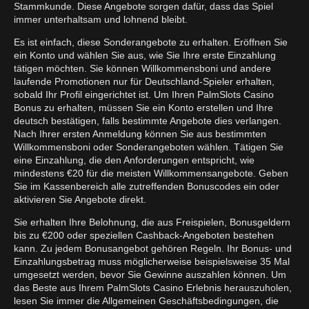
Stammkunde. Diese Angebote sorgen dafür, dass das Spiel
immer unterhaltsam und lohnend bleibt.
Es ist einfach, diese Sonderangebote zu erhalten. Eröffnen Sie
ein Konto und wählen Sie aus, wie Sie Ihre erste Einzahlung
tätigen möchten. Sie können Willkommensboni und andere
laufende Promotionen nur für Deutschland-Spieler erhalten,
sobald Ihr Profil eingerichtet ist. Um Ihren PalmSlots Casino
Bonus zu erhalten, müssen Sie ein Konto erstellen und Ihre
deutsch bestätigen, falls bestimmte Angebote dies verlangen.
Nach Ihrer ersten Anmeldung können Sie aus bestimmten
Willkommensboni oder Sonderangeboten wählen. Tätigen Sie
eine Einzahlung, die den Anforderungen entspricht, wie
mindestens €20 für die meisten Willkommensangebote. Geben
Sie im Kassenbereich alle zutreffenden Bonuscodes ein oder
aktivieren Sie Angebote direkt.
Sie erhalten Ihre Belohnung, die aus Freispielen, Bonusgeldern
bis zu €200 oder speziellen Cashback-Angeboten bestehen
kann. Zu jedem Bonusangebot gehören Regeln. Ihr Bonus- und
Einzahlungsbetrag muss möglicherweise beispielsweise 35 Mal
umgesetzt werden, bevor Sie Gewinne auszahlen können. Um
das Beste aus Ihrem PalmSlots Casino Erlebnis herauszuholen,
lesen Sie immer die Allgemeinen Geschäftsbedingungen, die