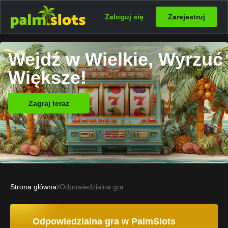
Zaloguj się
Zarejestruj
Wejdź w Wielkie, Wyrzuć
Większe!
Zagraj teraz
Strona główna
Odpowiedzialna gra
Odpowiedzialna gra w PalmSlots