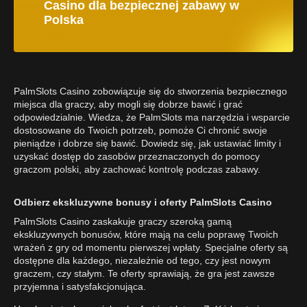
Casino dla bezpiecznej zabawy w
Polska
PalmSlots Casino zobowiązuje się do stworzenia bezpiecznego
miejsca dla graczy, aby mogli się dobrze bawić i grać
odpowiedzialnie. Wiedza, że PalmSlots ma narzędzia i wsparcie
dostosowane do Twoich potrzeb, pomoże Ci chronić swoje
pieniądze i dobrze się bawić. Dowiedz się, jak ustawiać limity i
uzyskać dostęp do zasobów przeznaczonych do pomocy
graczom polski, aby zachować kontrolę podczas zabawy.
Odbierz ekskluzywne bonusy i oferty PalmSlots Casino
PalmSlots Casino zaskakuje graczy szeroką gamą
ekskluzywnych bonusów, które mają na celu poprawę Twoich
wrażeń z gry od momentu pierwszej wpłaty. Specjalne oferty są
dostępne dla każdego, niezależnie od tego, czy jest nowym
graczem, czy stałym. Te oferty sprawiają, że gra jest zawsze
przyjemna i satysfakcjonująca.