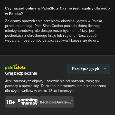
Czy hazard online w PalmSlots Casino jest legalny dla osób
w Polska?
Zalecamy sprawdzenie przepisów obowiązujących w Polska
przed rejestracją. PalmSlots Casino posiada dobrą licencję
międzynarodową, ale dostęp może być niemożliwy, jeśli
pochodzisz z określonego kraju lub regionu. Nasz zespół
wsparcia może pomóc ustalić, czy kwalifikujesz się do gry.
Przełącz język
Graj bezpiecznie
Jeśli zauważysz objawy uzależnienia od hazardu, zasięgnij
pomocy u specjalisty. Ta strona internetowa jest przeznaczona
dla użytkowników w wieku 18 lat i starszych.