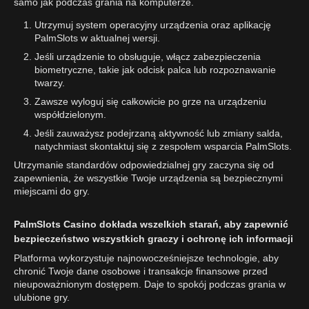
samo jak podczas grania na komputerze.
Utrzymuj system operacyjny urządzenia oraz aplikację
PalmSlots w aktualnej wersji.
Jeśli urządzenie to obsługuje, włącz zabezpieczenia
biometryczne, takie jak odcisk palca lub rozpoznawanie
twarzy.
Zawsze wyloguj się całkowicie po grze na urządzeniu
współdzielonym.
Jeśli zauważysz podejrzaną aktywność lub zmiany salda,
natychmiast skontaktuj się z zespołem wsparcia PalmSlots.
Utrzymanie standardów odpowiedzialnej gry zaczyna się od
zapewnienia, że wszystkie Twoje urządzenia są bezpiecznymi
miejscami do gry.
PalmSlots Casino dokłada wszelkich starań, aby zapewnić
bezpieczeństwo wszystkich graczy i ochronę ich informacji
Platforma wykorzystuje najnowocześniejsze technologie, aby
chronić Twoje dane osobowe i transakcje finansowe przed
nieupoważnionym dostępem. Daje to spokój podczas grania w
ulubione gry.