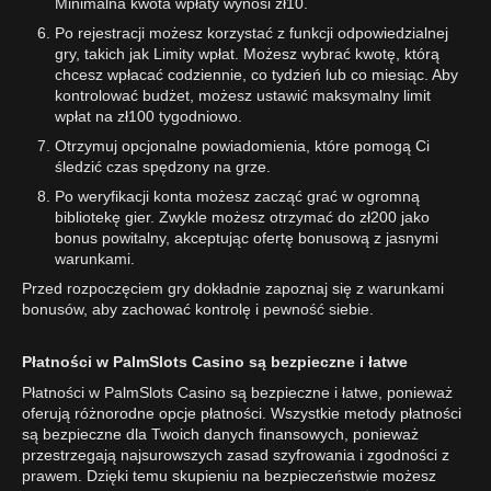
Minimalna kwota wpłaty wynosi zł10.
Po rejestracji możesz korzystać z funkcji odpowiedzialnej
gry, takich jak Limity wpłat. Możesz wybrać kwotę, którą
chcesz wpłacać codziennie, co tydzień lub co miesiąc. Aby
kontrolować budżet, możesz ustawić maksymalny limit
wpłat na zł100 tygodniowo.
Otrzymuj opcjonalne powiadomienia, które pomogą Ci
śledzić czas spędzony na grze.
Po weryfikacji konta możesz zacząć grać w ogromną
bibliotekę gier. Zwykle możesz otrzymać do zł200 jako
bonus powitalny, akceptując ofertę bonusową z jasnymi
warunkami.
Przed rozpoczęciem gry dokładnie zapoznaj się z warunkami
bonusów, aby zachować kontrolę i pewność siebie.
Płatności w PalmSlots Casino są bezpieczne i łatwe
Płatności w PalmSlots Casino są bezpieczne i łatwe, ponieważ
oferują różnorodne opcje płatności. Wszystkie metody płatności
są bezpieczne dla Twoich danych finansowych, ponieważ
przestrzegają najsurowszych zasad szyfrowania i zgodności z
prawem. Dzięki temu skupieniu na bezpieczeństwie możesz