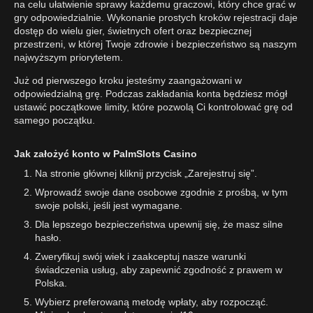
na celu ułatwienie sprawy każdemu graczowi, który chce grać w
gry odpowiedzialnie. Wykonanie prostych kroków rejestracji daje
dostęp do wielu gier, świetnych ofert oraz bezpiecznej
przestrzeni, w której Twoje zdrowie i bezpieczeństwo są naszym
najwyższym priorytetem.
Już od pierwszego kroku jesteśmy zaangażowani w
odpowiedzialną grę. Podczas zakładania konta będziesz mógł
ustawić początkowe limity, które pozwolą Ci kontrolować grę od
samego początku.
Jak założyć konto w PalmSlots Casino
Na stronie głównej kliknij przycisk „Zarejestruj się”.
Wprowadź swoje dane osobowe zgodnie z prośbą, w tym
swoje polski, jeśli jest wymagane.
Dla lepszego bezpieczeństwa upewnij się, że masz silne
hasło.
Zweryfikuj swój wiek i zaakceptuj nasze warunki
świadczenia usług, aby zapewnić zgodność z prawem w
Polska.
Wybierz preferowaną metodę wpłaty, aby rozpocząć.