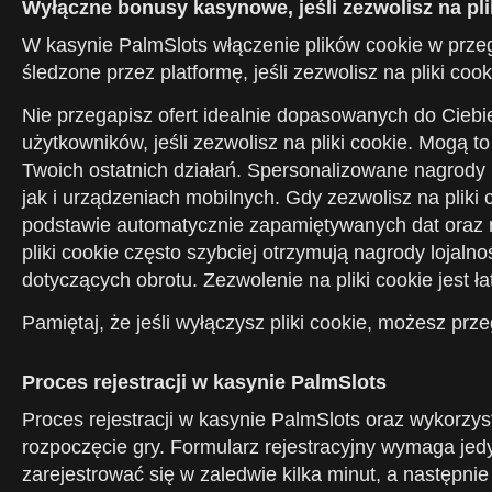
Wyłączne bonusy kasynowe, jeśli zezwolisz na pli
W kasynie PalmSlots włączenie plików cookie w przeg
śledzone przez platformę, jeśli zezwolisz na pliki coo
Nie przegapisz ofert idealnie dopasowanych do Ciebi
użytkowników, jeśli zezwolisz na pliki cookie. Mogą
Twoich ostatnich działań. Spersonalizowane nagrody 
jak i urządzeniach mobilnych. Gdy zezwolisz na pliki
podstawie automatycznie zapamiętywanych dat oraz 
pliki cookie często szybciej otrzymują nagrody loja
dotyczących obrotu. Zezwolenie na pliki cookie jest ł
Pamiętaj, że jeśli wyłączysz pliki cookie, możesz prze
Proces rejestracji w kasynie PalmSlots
Proces rejestracji w kasynie PalmSlots oraz wykorzys
rozpoczęcie gry. Formularz rejestracyjny wymaga jed
zarejestrować się w zaledwie kilka minut, a następn