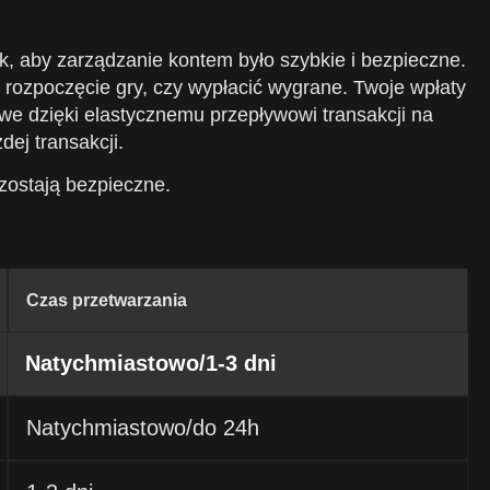
ak, aby zarządzanie kontem było szybkie i bezpieczne.
na rozpoczęcie gry, czy wypłacić wygrane. Twoje wpłaty
iwe dzięki elastycznemu przepływowi transakcji na
ej transakcji.
zostają bezpieczne.
Czas przetwarzania
Natychmiastowo/1-3 dni
Natychmiastowo/do 24h