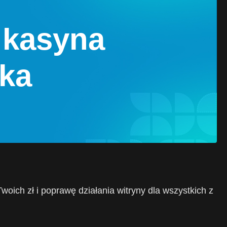
 kasyna
ka
oich zł i poprawę działania witryny dla wszystkich z