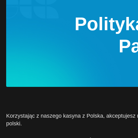
Polity
P
Korzystając z naszego kasyna z Polska, akceptujesz n
polski.