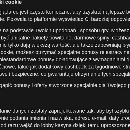
ki cookie
lądarce jest często konieczne, aby uzyskać najlepsze 
kie. Pozwala to platformie wyświetlać Ci bardziej odpowie
e na podstawie Twoich upodobań i sposobu gry. Możesz 
 to być unikalne pakiety powitalne, darmowe spiny, cash
nie tylko dają większą wartość, ale także zapewniają 
 cookie, możesz otrzymać specjalne bonusy rejestracyjn
niestandardowe bonusy doładowujące z wymaganiami dot
lnościowe, takie jak dodatkowy cashback za tygodniowe s
atwe i bezpieczne, co gwarantuje otrzymanie tych specjal
gapić bonusy i oferty stworzone specjalnie dla Twojego po
tanie danych zostały zaprojektowane tak, aby był szybk
ynie podania imienia i nazwiska, adresu e-mail, daty u
ie od razu wejść do lobby kasyna dzięki temu uproszcz