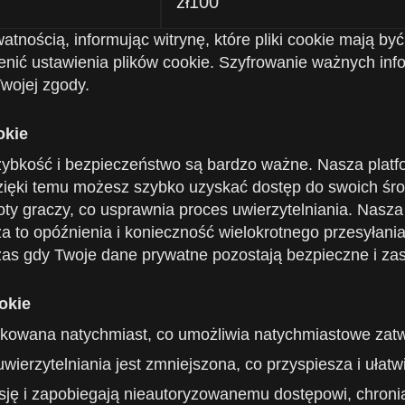
zł100
atnością, informując witrynę, które pliki cookie mają 
ić ustawienia plików cookie. Szyfrowanie ważnych info
wojej zgody.
okie
zybkość i bezpieczeństwo są bardzo ważne. Nasza plat
 Dzięki temu możesz szybko uzyskać dostęp do swoich ś
y graczy, co usprawnia proces uwierzytelniania. Nasza
sza to opóźnienia i konieczność wielokrotnego przesył
dczas gdy Twoje dane prywatne pozostają bezpieczne i za
okie
kowana natychmiast, co umożliwia natychmiastowe zatwie
erzytelniania jest zmniejszona, co przyspiesza i ułatw
esję i zapobiegają nieautoryzowanemu dostępowi, chroni