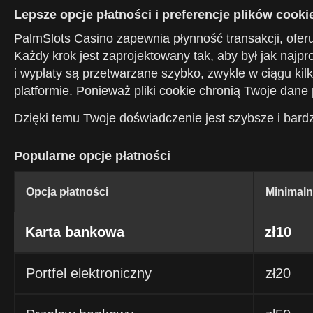
Lepsze opcje płatności i preferencje plików cooki
PalmSlots Casino zapewnia płynność transakcji, oferu
Każdy krok jest zaprojektowany tak, aby był jak najpr
i wypłaty są przetwarzane szybko, zwykle w ciągu kil
platformie. Ponieważ pliki cookie chronią Twoje dane
Dzięki temu Twoje doświadczenie jest szybsze i bard
Popularne opcje płatności
Opcja płatności
Minimaln
Karta bankowa
zł10
Portfel elektroniczny
zł20