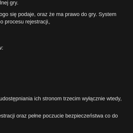
nej gry.
kogo się podaje, oraz że ma prawo do gry. System
o procesu rejestracji。
w:
dostępniania ich stronom trzecim wyłącznie wtedy,
tracji oraz pełne poczucie bezpieczeństwa co do