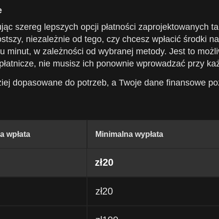
e
jąc szereg lepszych opcji płatności zaprojektowanych t
ostszy, niezależnie od tego, czy chcesz wpłacić środki 
ku minut, w zależności od wybranej metody. Jest to możl
 płatnicze, nie musisz ich ponownie wprowadzać przy każd
ziej dopasowane do potrzeb, a Twoje dane finansowe po
a wpłata
Minimalna wypłata
zł20
zł20