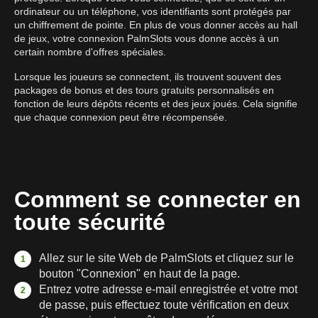
ordinateur ou un téléphone, vos identifiants sont protégés par
un chiffrement de pointe. En plus de vous donner accès au hall
de jeux, votre connexion PalmSlots vous donne accès à un
certain nombre d'offres spéciales.
Lorsque les joueurs se connectent, ils trouvent souvent des
packages de bonus et des tours gratuits personnalisés en
fonction de leurs dépôts récents et des jeux joués. Cela signifie
que chaque connexion peut être récompensée.
Comment se connecter en
toute sécurité
Allez sur le site Web de PalmSlots et cliquez sur le
bouton "Connexion" en haut de la page.
Entrez votre adresse e-mail enregistrée et votre mot
de passe, puis effectuez toute vérification en deux