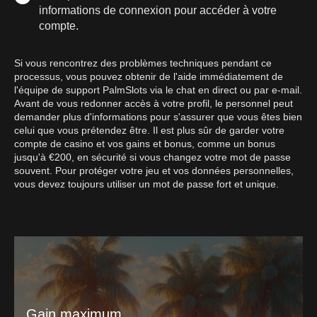
informations de connexion pour accéder à votre
compte.
Si vous rencontrez des problèmes techniques pendant ce
processus, vous pouvez obtenir de l'aide immédiatement de
l'équipe de support PalmSlots via le chat en direct ou par e-mail.
Avant de vous redonner accès à votre profil, le personnel peut
demander plus d'informations pour s'assurer que vous êtes bien
celui que vous prétendez être. Il est plus sûr de garder votre
compte de casino et vos gains et bonus, comme un bonus
jusqu'à €200, en sécurité si vous changez votre mot de passe
souvent. Pour protéger votre jeu et vos données personnelles,
vous devez toujours utiliser un mot de passe fort et unique.
Gain maximum