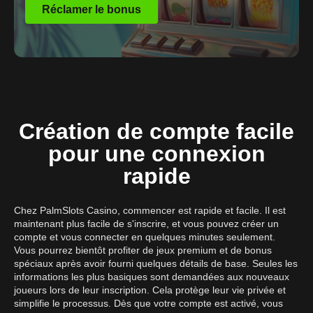
Réclamer le bonus
Création de compte facile
pour une connexion
rapide
Chez PalmSlots Casino, commencer est rapide et facile. Il est
maintenant plus facile de s'inscrire, et vous pouvez créer un
compte et vous connecter en quelques minutes seulement.
Vous pourrez bientôt profiter de jeux premium et de bonus
spéciaux après avoir fourni quelques détails de base. Seules les
informations les plus basiques sont demandées aux nouveaux
joueurs lors de leur inscription. Cela protège leur vie privée et
simplifie le processus. Dès que votre compte est activé, vous