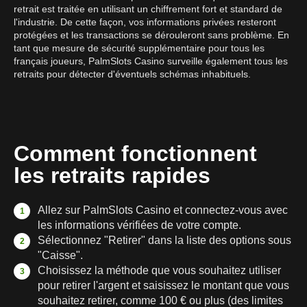
retrait est traitée en utilisant un chiffrement fort et standard de
l'industrie. De cette façon, vos informations privées resteront
protégées et les transactions se dérouleront sans problème. En
tant que mesure de sécurité supplémentaire pour tous les
français joueurs, PalmSlots Casino surveille également tous les
retraits pour détecter d'éventuels schémas inhabituels.
Comment fonctionnent
les retraits rapides
Allez sur PalmSlots Casino et connectez-vous avec
les informations vérifiées de votre compte.
Sélectionnez "Retirer" dans la liste des options sous
"Caisse".
Choisissez la méthode que vous souhaitez utiliser
pour retirer l'argent et saisissez le montant que vous
souhaitez retirer, comme 100 € ou plus (des limites