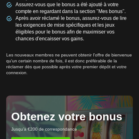
Assurez-vous que le bonus a été ajouté à votre
compte en regardant dans la section "Mes bonus".
Après avoir réclamé le bonus, assurez-vous de lire
les exigences de mise spécifiques et les jeux
éligibles pour le bonus afin de maximiser vos
chances d'encaisser vos gains.
Les nouveaux membres ne peuvent obtenir l'offre de bienvenue
qu'un certain nombre de fois, il est donc préférable de la
réclamer dès que possible après votre premier dépôt et votre
connexion.
Obtenez votre bonus
Jusqu'à €200 de correspondance