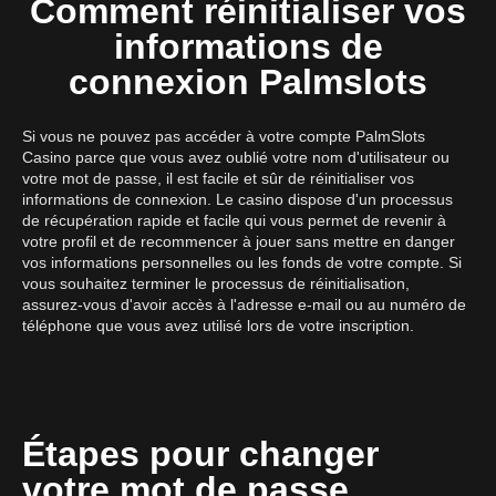
Comment réinitialiser vos
informations de
connexion Palmslots
Si vous ne pouvez pas accéder à votre compte PalmSlots
Casino parce que vous avez oublié votre nom d'utilisateur ou
votre mot de passe, il est facile et sûr de réinitialiser vos
informations de connexion. Le casino dispose d'un processus
de récupération rapide et facile qui vous permet de revenir à
votre profil et de recommencer à jouer sans mettre en danger
vos informations personnelles ou les fonds de votre compte. Si
vous souhaitez terminer le processus de réinitialisation,
assurez-vous d'avoir accès à l'adresse e-mail ou au numéro de
téléphone que vous avez utilisé lors de votre inscription.
Étapes pour changer
votre mot de passe