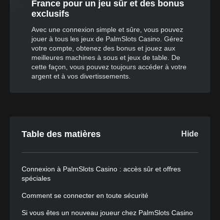
France pour un jeu sûr et des bonus
exclusifs
Avec une connexion simple et sûre, vous pouvez
jouer à tous les jeux de PalmSlots Casino. Gérez
votre compte, obtenez des bonus et jouez aux
meilleures machines à sous et jeux de table. De
cette façon, vous pouvez toujours accéder à votre
argent et à vos divertissements.
Table des matières
Hide
Connexion à PalmSlots Casino : accès sûr et offres
spéciales
Comment se connecter en toute sécurité
Si vous êtes un nouveau joueur chez PalmSlots Casino