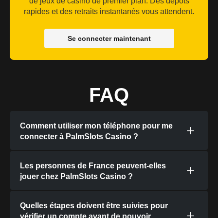
de jeux de casino de premier plan. Des dépôts
rapides et des retraits instantanés vous attendent.
Se connecter maintenant
FAQ
Comment utiliser mon téléphone pour me
connecter à PalmSlots Casino ?
Les personnes de France peuvent-elles
jouer chez PalmSlots Casino ?
Quelles étapes doivent être suivies pour
vérifier un compte avant de pouvoir