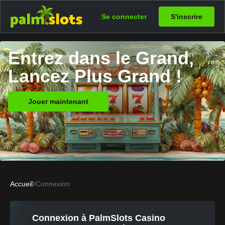
Se connecter
S'inscrire
Entrez dans le Grand,
Lancez Plus Grand !
Jouer maintenant
Accueil
Connexion
Connexion à PalmSlots Casino