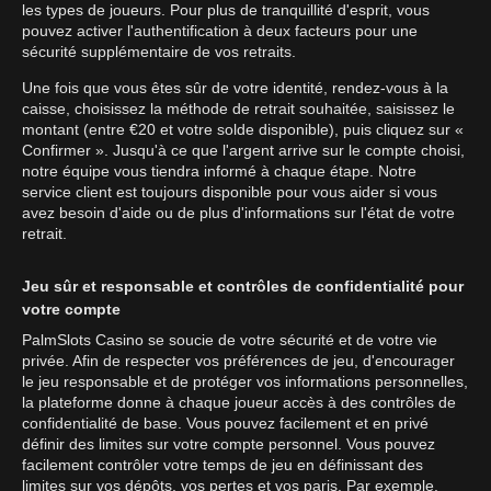
les types de joueurs. Pour plus de tranquillité d'esprit, vous
pouvez activer l'authentification à deux facteurs pour une
sécurité supplémentaire de vos retraits.
Une fois que vous êtes sûr de votre identité, rendez-vous à la
caisse, choisissez la méthode de retrait souhaitée, saisissez le
montant (entre €20 et votre solde disponible), puis cliquez sur «
Confirmer ». Jusqu'à ce que l'argent arrive sur le compte choisi,
notre équipe vous tiendra informé à chaque étape. Notre
service client est toujours disponible pour vous aider si vous
avez besoin d'aide ou de plus d'informations sur l'état de votre
retrait.
Jeu sûr et responsable et contrôles de confidentialité pour
votre compte
PalmSlots Casino se soucie de votre sécurité et de votre vie
privée. Afin de respecter vos préférences de jeu, d'encourager
le jeu responsable et de protéger vos informations personnelles,
la plateforme donne à chaque joueur accès à des contrôles de
confidentialité de base. Vous pouvez facilement et en privé
définir des limites sur votre compte personnel. Vous pouvez
facilement contrôler votre temps de jeu en définissant des
limites sur vos dépôts, vos pertes et vos paris. Par exemple,