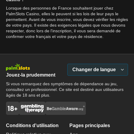
Lorsque des personnes de France souhaitent jouer chez
PalmSlots Casino, elles le peuvent si les lois de leur pays le
permettent. Avant de vous inscrire, vous devez vérifier les règles
de votre pays. Il existe des exigences légales que nous devons
respecter, donc lors de l'inscription, il vous sera demandé de
confirmer votre français et votre pays de résidence.
Changer de langue
Jouez-la prudemment
Si vous remarquez des symptômes de dépendance au jeu,
consultez un professionnel. Ce site est destiné aux utilisateurs
âgés de 18 ans et plus.
Conditions d'utilisation
Pages principales