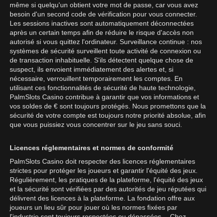
même si quelqu'un obtient votre mot de passe, car vous avez
besoin d'un second code de vérification pour vous connecter.
Les sessions inactives sont automatiquement déconnectées
après un certain temps afin de réduire le risque d'accès non
autorisé si vous quittez l'ordinateur. Surveillance continue : nos
systèmes de sécurité surveillent toute activité de connexion ou
de transaction inhabituelle. S'ils détectent quelque chose de
suspect, ils envoient immédiatement des alertes et, si
nécessaire, verrouillent temporairement les comptes. En
utilisant ces fonctionnalités de sécurité de haute technologie,
PalmSlots Casino contribue à garantir que vos informations et
vos soldes de € sont toujours protégés. Nous promettons que la
sécurité de votre compte est toujours notre priorité absolue, afin
que vous puissiez vous concentrer sur le jeu sans souci.
Licences réglementaires et normes de conformité
PalmSlots Casino doit respecter des licences réglementaires
strictes pour protéger les joueurs et garantir l'équité des jeux.
Régulièrement, les pratiques de la plateforme, l'équité des jeux
et la sécurité sont vérifiées par des autorités de jeu réputées qui
délivrent des licences à la plateforme. La fondation offre aux
joueurs un lieu sûr pour jouer où les normes fixées par
l'industrie sont toujours respectées ou dépassées。 Chez