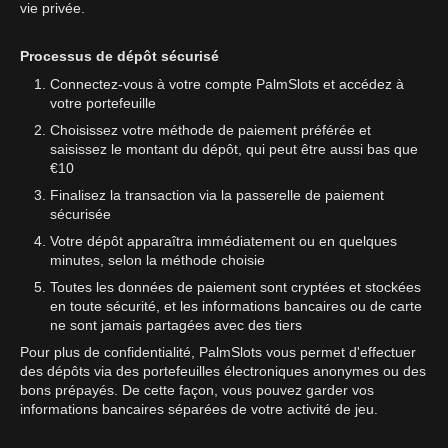
vie privée.
Processus de dépôt sécurisé
Connectez-vous à votre compte PalmSlots et accédez à
votre portefeuille
Choisissez votre méthode de paiement préférée et
saisissez le montant du dépôt, qui peut être aussi bas que
€10
Finalisez la transaction via la passerelle de paiement
sécurisée
Votre dépôt apparaîtra immédiatement ou en quelques
minutes, selon la méthode choisie
Toutes les données de paiement sont cryptées et stockées
en toute sécurité, et les informations bancaires ou de carte
ne sont jamais partagées avec des tiers
Pour plus de confidentialité, PalmSlots vous permet d'effectuer
des dépôts via des portefeuilles électroniques anonymes ou des
bons prépayés. De cette façon, vous pouvez garder vos
informations bancaires séparées de votre activité de jeu.