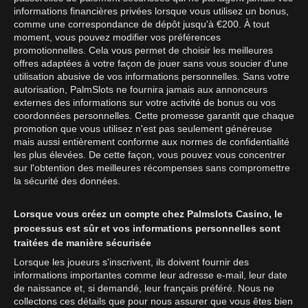
informations financières privées lorsque vous utilisez un bonus,
comme une correspondance de dépôt jusqu'à €200. À tout
moment, vous pouvez modifier vos préférences
promotionnelles. Cela vous permet de choisir les meilleures
offres adaptées à votre façon de jouer sans vous soucier d'une
utilisation abusive de vos informations personnelles. Sans votre
autorisation, PalmSlots ne fournira jamais aux annonceurs
externes des informations sur votre activité de bonus ou vos
coordonnées personnelles. Cette promesse garantit que chaque
promotion que vous utilisez n'est pas seulement généreuse
mais aussi entièrement conforme aux normes de confidentialité
les plus élevées. De cette façon, vous pouvez vous concentrer
sur l'obtention des meilleures récompenses sans compromettre
la sécurité des données.
Lorsque vous créez un compte chez Palmslots Casino, le
processus est sûr et vos informations personnelles sont
traitées de manière sécurisée
Lorsque les joueurs s'inscrivent, ils doivent fournir des
informations importantes comme leur adresse e-mail, leur date
de naissance et, si demandé, leur français préféré. Nous ne
collectons ces détails que pour nous assurer que vous êtes bien