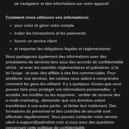
de navigateur et des informations sur votre appareil
Comment nous utilisons vos informations
pour créer et gérer votre compte
traiter les transactions et les paiements
fournir un service client
et respecter les obligations légales et réglementaires
Nous partageons également des informations avec des
prestataires de services tiers sous des accords de confidentialité
stricts ; et avec les autorités réglementaires et judiciaires, si la
loi l'exige ; et avec des affiliés à des fins commerciales. Pour
améliorer nos services, les cookies nous aident à comprendre
comment les gens les utilisent. Il y a quelques choses que vous
pouvez faire pour protéger vos informations personnelles : y
accéder, les modifier ou les supprimer ; arrêter de recevoir des
e-mails marketing ; demander que vos données soient
transférées à une autre partie ; et limiter leur traitement. Des
formations du personnel et des contrôles de sécurité sont
effectués régulièrement. Vous pouvez contacter notre service
client à
support@palmslots.com
si vous avez des questions
concernant cette politique de confidentialité.