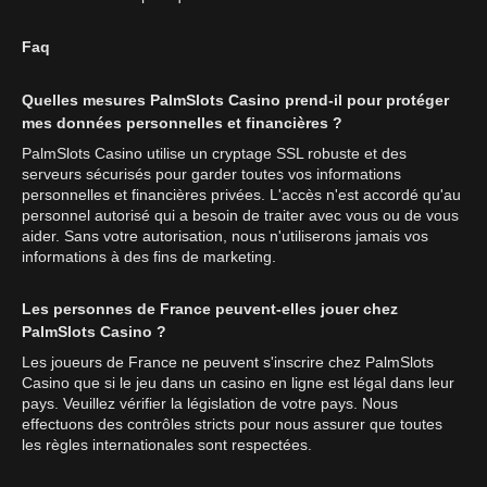
Faq
Quelles mesures PalmSlots Casino prend-il pour protéger
mes données personnelles et financières ?
PalmSlots Casino utilise un cryptage SSL robuste et des
serveurs sécurisés pour garder toutes vos informations
personnelles et financières privées. L'accès n'est accordé qu'au
personnel autorisé qui a besoin de traiter avec vous ou de vous
aider. Sans votre autorisation, nous n'utiliserons jamais vos
informations à des fins de marketing.
Les personnes de France peuvent-elles jouer chez
PalmSlots Casino ?
Les joueurs de France ne peuvent s'inscrire chez PalmSlots
Casino que si le jeu dans un casino en ligne est légal dans leur
pays. Veuillez vérifier la législation de votre pays. Nous
effectuons des contrôles stricts pour nous assurer que toutes
les règles internationales sont respectées.