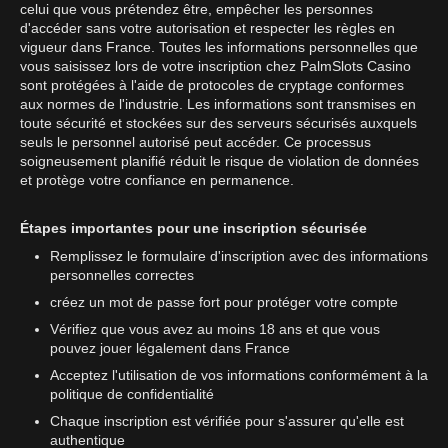
celui que vous prétendez être, empêcher les personnes
d'accéder sans votre autorisation et respecter les règles en
vigueur dans France. Toutes les informations personnelles que
vous saisissez lors de votre inscription chez PalmSlots Casino
sont protégées à l'aide de protocoles de cryptage conformes
aux normes de l'industrie. Les informations sont transmises en
toute sécurité et stockées sur des serveurs sécurisés auxquels
seuls le personnel autorisé peut accéder. Ce processus
soigneusement planifié réduit le risque de violation de données
et protège votre confiance en permanence.
Étapes importantes pour une inscription sécurisée
Remplissez le formulaire d'inscription avec des informations
personnelles correctes
créez un mot de passe fort pour protéger votre compte
Vérifiez que vous avez au moins 18 ans et que vous
pouvez jouer légalement dans France
Acceptez l'utilisation de vos informations conformément à la
politique de confidentialité
Chaque inscription est vérifiée pour s'assurer qu'elle est
authentique