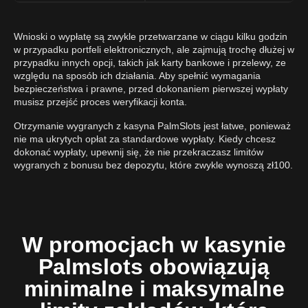
Wnioski o wypłatę są zwykle przetwarzane w ciągu kilku godzin
w przypadku portfeli elektronicznych, ale zajmują trochę dłużej w
przypadku innych opcji, takich jak karty bankowe i przelewy, ze
względu na sposób ich działania. Aby spełnić wymagania
bezpieczeństwa i prawne, przed dokonaniem pierwszej wypłaty
musisz przejść proces weryfikacji konta.
Otrzymanie wygranych z kasyna PalmSlots jest łatwe, ponieważ
nie ma ukrytych opłat za standardowe wypłaty. Kiedy chcesz
dokonać wypłaty, upewnij się, że nie przekraczasz limitów
wygranych z bonusu bez depozytu, które zwykle wynoszą zł100.
W promocjach w kasynie
Palmslots obowiązują
minimalne i maksymalne