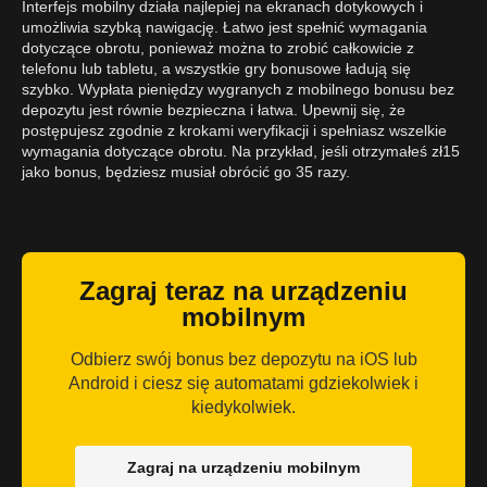
Interfejs mobilny działa najlepiej na ekranach dotykowych i
umożliwia szybką nawigację. Łatwo jest spełnić wymagania
dotyczące obrotu, ponieważ można to zrobić całkowicie z
telefonu lub tabletu, a wszystkie gry bonusowe ładują się
szybko. Wypłata pieniędzy wygranych z mobilnego bonusu bez
depozytu jest równie bezpieczna i łatwa. Upewnij się, że
postępujesz zgodnie z krokami weryfikacji i spełniasz wszelkie
wymagania dotyczące obrotu. Na przykład, jeśli otrzymałeś zł15
jako bonus, będziesz musiał obrócić go 35 razy.
Zagraj teraz na urządzeniu
mobilnym
Odbierz swój bonus bez depozytu na iOS lub
Android i ciesz się automatami gdziekolwiek i
kiedykolwiek.
Zagraj na urządzeniu mobilnym