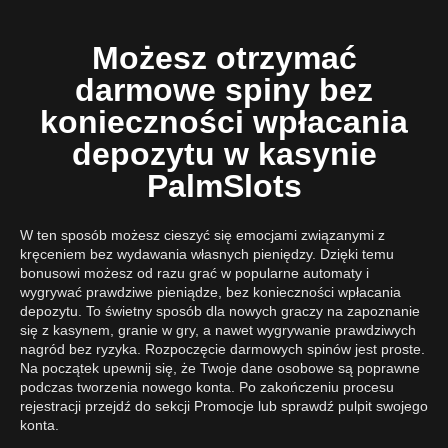
Możesz otrzymać
darmowe spiny bez
konieczności wpłacania
depozytu w kasynie
PalmSlots
W ten sposób możesz cieszyć się emocjami związanymi z
kręceniem bez wydawania własnych pieniędzy. Dzięki temu
bonusowi możesz od razu grać w popularne automaty i
wygrywać prawdziwe pieniądze, bez konieczności wpłacania
depozytu. To świetny sposób dla nowych graczy na zapoznanie
się z kasynem, granie w gry, a nawet wygrywanie prawdziwych
nagród bez ryzyka. Rozpoczęcie darmowych spinów jest proste.
Na początek upewnij się, że Twoje dane osobowe są poprawne
podczas tworzenia nowego konta. Po zakończeniu procesu
rejestracji przejdź do sekcji Promocje lub sprawdź pulpit swojego
konta.