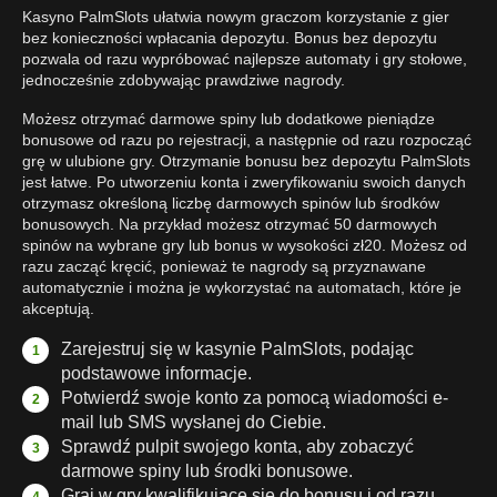
Kasyno PalmSlots ułatwia nowym graczom korzystanie z gier
bez konieczności wpłacania depozytu. Bonus bez depozytu
pozwala od razu wypróbować najlepsze automaty i gry stołowe,
jednocześnie zdobywając prawdziwe nagrody.
Możesz otrzymać darmowe spiny lub dodatkowe pieniądze
bonusowe od razu po rejestracji, a następnie od razu rozpocząć
grę w ulubione gry. Otrzymanie bonusu bez depozytu PalmSlots
jest łatwe. Po utworzeniu konta i zweryfikowaniu swoich danych
otrzymasz określoną liczbę darmowych spinów lub środków
bonusowych. Na przykład możesz otrzymać 50 darmowych
spinów na wybrane gry lub bonus w wysokości zł20. Możesz od
razu zacząć kręcić, ponieważ te nagrody są przyznawane
automatycznie i można je wykorzystać na automatach, które je
akceptują.
Zarejestruj się w kasynie PalmSlots, podając
podstawowe informacje.
Potwierdź swoje konto za pomocą wiadomości e-
mail lub SMS wysłanej do Ciebie.
Sprawdź pulpit swojego konta, aby zobaczyć
darmowe spiny lub środki bonusowe.
Graj w gry kwalifikujące się do bonusu i od razu