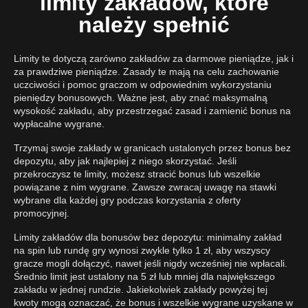
limity zakładów, które
należy spełnić
Limity te dotyczą zarówno zakładów za darmowe pieniądze, jak i
za prawdziwe pieniądze. Zasady te mają na celu zachowanie
uczciwości i pomoc graczom w odpowiednim wykorzystaniu
pieniędzy bonusowych. Ważne jest, aby znać maksymalną
wysokość zakładu, aby przestrzegać zasad i zamienić bonus na
wypłacalne wygrane.
Trzymaj swoje zakłady w granicach ustalonych przez bonus bez
depozytu, aby jak najlepiej z niego skorzystać. Jeśli
przekroczysz te limity, możesz stracić bonus lub wszelkie
powiązane z nim wygrane. Zawsze zwracaj uwagę na stawki
wybrane dla każdej gry podczas korzystania z oferty
promocyjnej.
Limity zakładów dla bonusów bez depozytu: minimalny zakład
na spin lub rundę gry wynosi zwykle tylko 1 zł, aby wszyscy
gracze mogli dołączyć, nawet jeśli nigdy wcześniej nie wpłacali.
Średnio limit jest ustalony na 5 zł lub mniej dla największego
zakładu w jednej rundzie. Jakiekolwiek zakłady powyżej tej
kwoty mogą oznaczać, że bonus i wszelkie wygrane uzyskane w