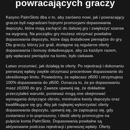
powracających graczy
Kasyno PalmSlots dba o to, aby zarówno nowi, jak i powracający
gracze byli nagradzani hojnymi promocjami dopasowania
depozytu, które mają zachęcić do dalszej gry i zwiększyć szanse
na wygraną. Na początku gry możesz otrzymać powitalne
dopasowania depozytu, które dają dodatkowe pieniądze do gry.
Dla graczy, którzy już grali, dostępne są regularne oferty
dopasowania i bonusy doładowujące, aby za każdym razem,
gdy wpłacasz pieniądze na konto, było ciekawie.
Łatwo zrozumieć, jak działają te oferty. Po rejestracji i dokonaniu
pierwszej wpłaty zwykle otrzymasz procentowe dopasowanie do
określonego limitu. Powiedzmy, że wpłacasz zł500 i otrzymujesz
100% dopasowania do zł500. Oznacza to, że po dopasowaniu
masz zł1000 do gry. Zawsze upewnij się, że dokładnie
przeczytałeś warunki, ponieważ mogą one obejmować
wymagania dotyczące obrotu, minimalne kwoty depozytu oraz
kwalifikujące się gry. Aby jak najlepiej wykorzystać oferty
dopasowania depozytu, upewnij się, że zapisujesz się, gdy
zostaniesz o to poproszony, i śledź alerty promocyjne na
pulpicie konta PalmSlots. Dopasowania powitalne są
aktywowane podczas rejestracji i pierwszej wpłaty. Oferty