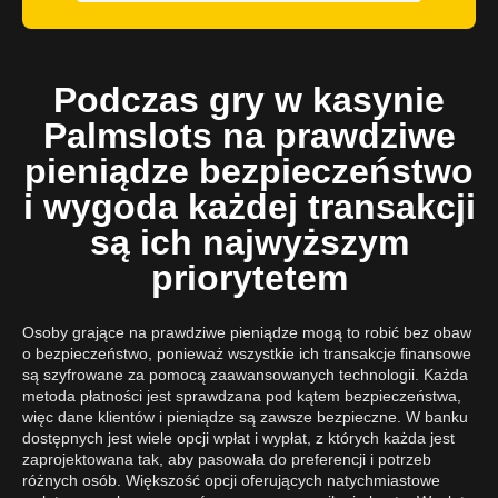
Podczas gry w kasynie
Palmslots na prawdziwe
pieniądze bezpieczeństwo
i wygoda każdej transakcji
są ich najwyższym
priorytetem
Osoby grające na prawdziwe pieniądze mogą to robić bez obaw
o bezpieczeństwo, ponieważ wszystkie ich transakcje finansowe
są szyfrowane za pomocą zaawansowanych technologii. Każda
metoda płatności jest sprawdzana pod kątem bezpieczeństwa,
więc dane klientów i pieniądze są zawsze bezpieczne. W banku
dostępnych jest wiele opcji wpłat i wypłat, z których każda jest
zaprojektowana tak, aby pasowała do preferencji i potrzeb
różnych osób. Większość opcji oferujących natychmiastowe