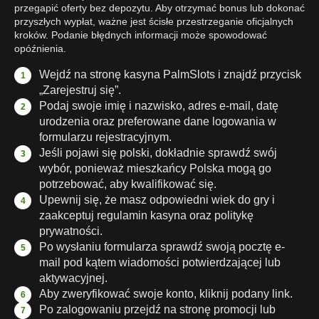
przegapić oferty bez depozytu. Aby otrzymać bonus lub dokonać
przyszłych wypłat, ważne jest ścisłe przestrzeganie oficjalnych
kroków. Podanie błędnych informacji może spowodować
opóźnienia.
Wejdź na stronę kasyna PalmSlots i znajdź przycisk
„Zarejestruj się”.
Podaj swoje imię i nazwisko, adres e-mail, datę
urodzenia oraz preferowane dane logowania w
formularzu rejestracyjnym.
Jeśli pojawi się polski, dokładnie sprawdź swój
wybór, ponieważ mieszkańcy Polska mogą go
potrzebować, aby kwalifikować się.
Upewnij się, że masz odpowiedni wiek do gry i
zaakceptuj regulamin kasyna oraz politykę
prywatności.
Po wysłaniu formularza sprawdź swoją pocztę e-
mail pod kątem wiadomości potwierdzającej lub
aktywacyjnej.
Aby zweryfikować swoje konto, kliknij podany link.
Po zalogowaniu przejdź na stronę promocji lub