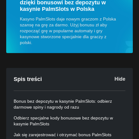
dzięki bonusowi bez depozytu w
kasynie PalmSlots w Polska
Kasyno PalmSlots daje nowym graczom z Polska
szansę na grę za darmo. Użyj bonusu zł aby
rozpocząć grę w popularne automaty i gry
kasynowe stworzone specjalnie dla graczy z
polski.
Spis treści
Hide
Bonus bez depozytu w kasynie PalmSlots: odbierz
darmowe spiny i nagrody od razu
Odbierz specjalne kody bonusowe bez depozytu w
kasynie PalmSlots
Jak się zarejestrować i otrzymać bonus PalmSlots