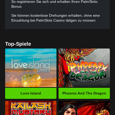
So registrieren Sie sich und erhalten Ihren PalmSlots-
Bonus
Sie können kostenlose Drehungen erhalten, ohne eine
Einzahlung bei PalmSlots Casino tätigen zu müssen
Angebote für neue und wiederkehrende Spieler
Palmslots Casino weiß, dass Spieler ihre Gewinne
Top-Spiele
schnell erhalten möchten, daher bietet es bequeme
Auszahlungsoptionen
Für Werbeaktionen bei Palmslots Casino gibt es
Mindest- und Höchsteinsatzgrenzen, die eingehalten
werden müssen
Sie können mit einem mobilen Casino-Bonus sowohl auf
iOS- als auch auf Android-Geräten spielen
Wenn Sie bei Palmslots Casino um echtes Geld spielen,
Love Island
Phoenix And The Dragon
haben Sicherheit und Einfachheit jeder Transaktion
oberste Priorität
Es gibt einen No-Deposit-Bonus bei Palmslots Casino,
der neuen Nutzern ermöglicht, Spiele auszuprobieren,