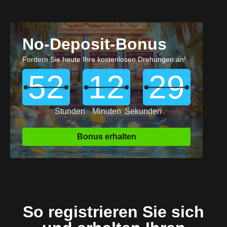
No-Deposit-Bonus
Fordern Sie heute Ihre kostenlosen Drehungen an!
52
12
28
Stunden
Minuten
Sekunden
Bonus erhalten
So registrieren Sie sich