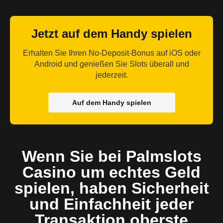
Jetzt auf dem Handy spielen
Erhalten Sie Ihren No-Deposit-Bonus auf iOS oder
Android und genießen Sie Slots überall und
jederzeit.
Auf dem Handy spielen
Wenn Sie bei Palmslots
Casino um echtes Geld
spielen, haben Sicherheit
und Einfachheit jeder
Transaktion oberste