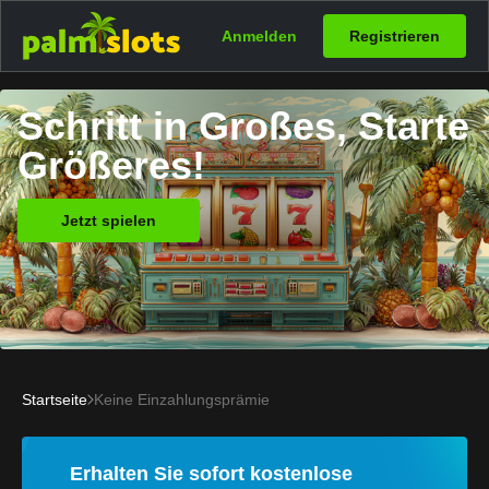
Anmelden
Registrieren
Schritt in Großes, Starte
Größeres!
Jetzt spielen
Startseite
Keine Einzahlungsprämie
Erhalten Sie sofort kostenlose