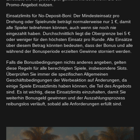
Promo-Angebot nutzen.
Einsatzlimits für No-Deposit-Boni: Der Mindesteinsatz pro
Drehung oder Spielrunde beträgt normalerweise nur 1 €, damit
alle Spieler teilnehmen können, auch wenn sie noch nie
eingezahlt haben. Durchschnittlich liegt die Obergrenze bei 5 €
oder weniger für den höchsten Einsatz pro Runde. Alle Einsätze
über diesem Betrag könnten bedeuten, dass der Bonus und alle
während der Bonusperiode erzielten Gewinne storniert werden.
Falls die Bonusbedingungen nichts anderes angeben, gelten
diese Regeln für alle berechtigten Spiele, insbesondere Slots.
Überprüfen Sie immer die spezifischen Allgemeinen
Geschäftsbedingungen der Werbeaktion auf Änderungen, da
einige Spiele Einsatzlimits haben können, die Teil des Angebots
sind. Es ist wichtig, diese Einsatzlimits einzuhalten, damit Sie
weiterhin Bonusgeld gewinnen und der Auszahlungsprozess
reibungslos verläuft, sobald alle Anforderungen erfüllt sind.