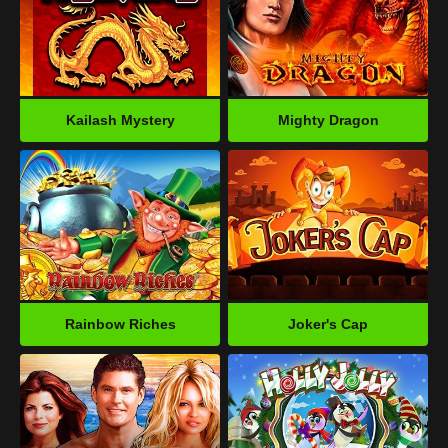
ohne ihr eigenes Geld zu riskieren
Kailash Mystery
Mighty Dragon
Rainbow Riches
Joker's Cap