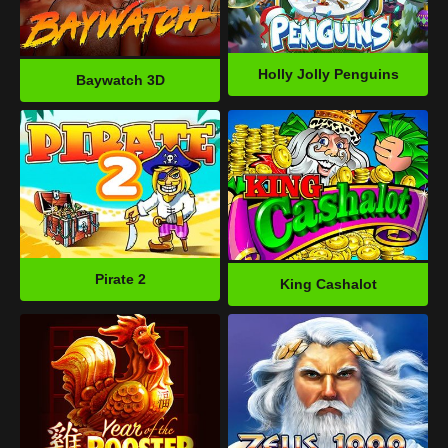
Holly Jolly Penguins
Baywatch 3D
Pirate 2
King Cashalot