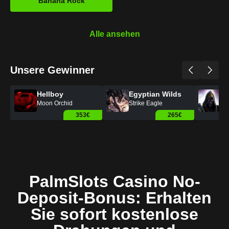
Banana Rock
Alle ansehen
Unsere Gewinner
Hellboy
Egyptian Wilds
Pi
Moon Orchid
Strike Eagle
Ba
353€
265€
PalmSlots Casino No-
Deposit-Bonus: Erhalten
Sie sofort kostenlose