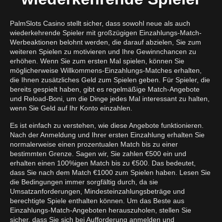
PalmSlots Casino stellt sicher, dass sowohl neue als auch
wiederkehrende Spieler mit großzügigen Einzahlungs-Match-
Werbeaktionen belohnt werden, die darauf abzielen, Sie zum
weiteren Spielen zu motivieren und Ihre Gewinnchancen zu
erhöhen. Wenn Sie zum ersten Mal spielen, können Sie
möglicherweise Willkommens-Einzahlungs-Matches erhalten,
die Ihnen zusätzliches Geld zum Spielen geben. Für Spieler, die
bereits gespielt haben, gibt es regelmäßige Match-Angebote
und Reload-Boni, um die Dinge jedes Mal interessant zu halten,
wenn Sie Geld auf Ihr Konto einzahlen.
Es ist einfach zu verstehen, wie diese Angebote funktionieren.
Nach der Anmeldung und Ihrer ersten Einzahlung erhalten Sie
normalerweise einen prozentualen Match bis zu einer
bestimmten Grenze. Sagen wir, Sie zahlen €500 ein und
erhalten einen 100%igen Match bis zu €500. Das bedeutet,
dass Sie nach dem Match €1000 zum Spielen haben. Lesen Sie
die Bedingungen immer sorgfältig durch, da sie
Umsatzanforderungen, Mindesteinzahlungsbeträge und
berechtigte Spiele enthalten können. Um das Beste aus
Einzahlungs-Match-Angeboten herauszuholen, stellen Sie
sicher, dass Sie sich bei Aufforderung anmelden und