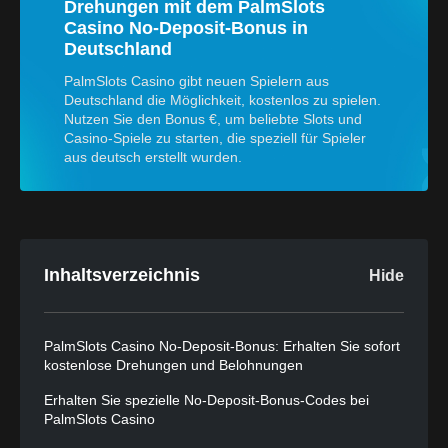
Drehungen mit dem PalmSlots
Casino No-Deposit-Bonus in
Deutschland
PalmSlots Casino gibt neuen Spielern aus
Deutschland die Möglichkeit, kostenlos zu spielen.
Nutzen Sie den Bonus €, um beliebte Slots und
Casino-Spiele zu starten, die speziell für Spieler
aus deutsch erstellt wurden.
Inhaltsverzeichnis
Hide
PalmSlots Casino No-Deposit-Bonus: Erhalten Sie sofort
kostenlose Drehungen und Belohnungen
Erhalten Sie spezielle No-Deposit-Bonus-Codes bei
PalmSlots Casino