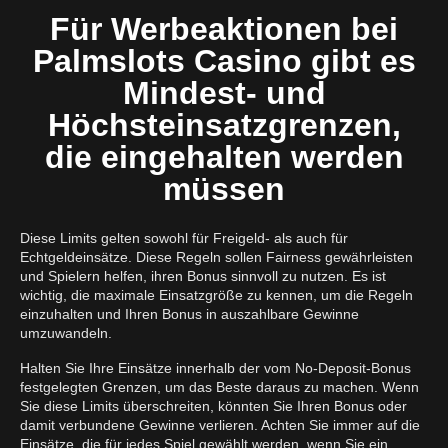
Für Werbeaktionen bei
Palmslots Casino gibt es
Mindest- und
Höchsteinsatzgrenzen,
die eingehalten werden
müssen
Diese Limits gelten sowohl für Freigeld- als auch für
Echtgeldeinsätze. Diese Regeln sollen Fairness gewährleisten
und Spielern helfen, ihren Bonus sinnvoll zu nutzen. Es ist
wichtig, die maximale Einsatzgröße zu kennen, um die Regeln
einzuhalten und Ihren Bonus in auszahlbare Gewinne
umzuwandeln.
Halten Sie Ihre Einsätze innerhalb der vom No-Deposit-Bonus
festgelegten Grenzen, um das Beste daraus zu machen. Wenn
Sie diese Limits überschreiten, könnten Sie Ihren Bonus oder
damit verbundene Gewinne verlieren. Achten Sie immer auf die
Einsätze, die für jedes Spiel gewählt werden, wenn Sie ein