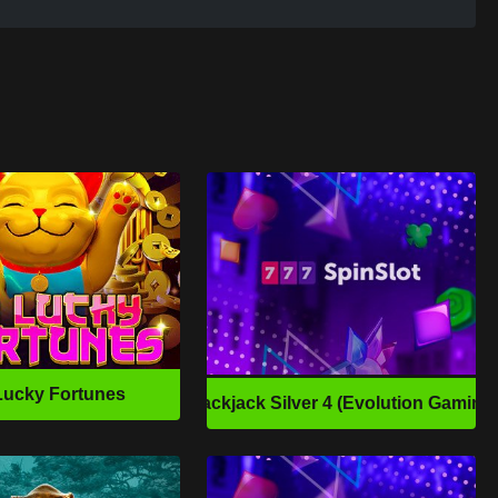
Lucky Fortunes
Blackjack Silver 4 (Evolution Gaming