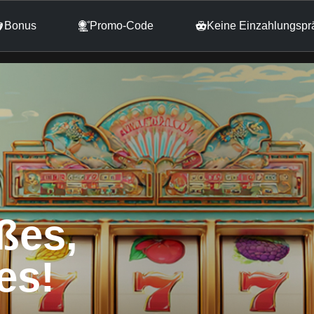
Bonus
Promo-Code
Keine Einzahlungspr
ßes,
es!