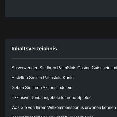
Inhaltsverzeichnis
So verwenden Sie Ihren PalmSlots Casino Gutscheinco
Erstellen Sie ein Palmslots-Konto
Geben Sie Ihren Aktionscode ein
Exklusive Bonusangebote für neue Spieler
Was Sie von Ihrem Willkommensbonus erwarten können