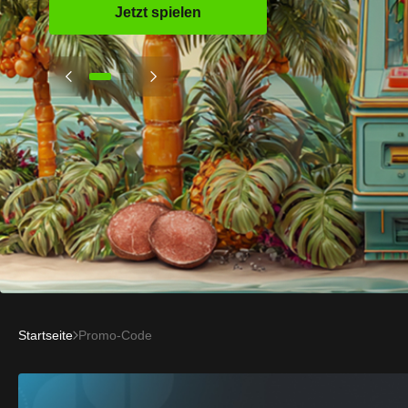
Jetzt spielen
Startseite
Promo-Code