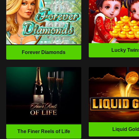
Lucky Twin
Forever Diamonds
Liquid Gol
The Finer Reels of Life